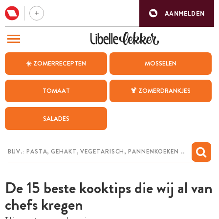
AANMELDEN
BEZOEK ONZE ANDERE WEBSITES
☀️ ZOMERRECEPTEN
MOSSELEN
RECEPTEN
TOMAAT
🍹 ZOMERDRANKJES
WEEKMENU
SALADES
CHAT MET MAIA
INSPIRATIE
MIJN BEWAARDE RECEPTEN
De 15 beste kooktips die wij al van
chefs kregen