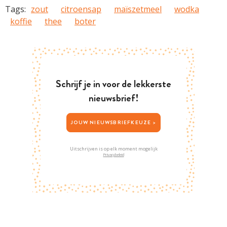
Tags:
zout
citroensap
maïszetmeel
wodka
koffie
thee
boter
Schrijf je in voor de lekkerste
nieuwsbrief!
JOUW NIEUWSBRIEFKEUZE >
Uitschrijven is op elk moment mogelijk
Privacybeleid