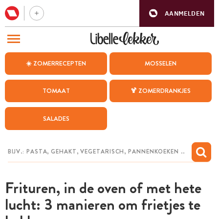
AANMELDEN
BEZOEK ONZE ANDERE WEBSITES
☀️ ZOMERRECEPTEN
MOSSELEN
RECEPTEN
TOMAAT
🍹 ZOMERDRANKJES
WEEKMENU
SALADES
CHAT MET MAIA
INSPIRATIE
MIJN BEWAARDE RECEPTEN
Frituren, in de oven of met hete
lucht: 3 manieren om frietjes te