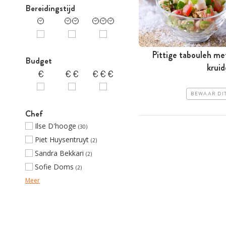
Bereidingstijd
Pittige tabouleh me
Budget
krui
BEWAAR DI
Chef
Ilse D'hooge
(30)
Piet Huysentruyt
(2)
Sandra Bekkari
(2)
Sofie Doms
(2)
Meer