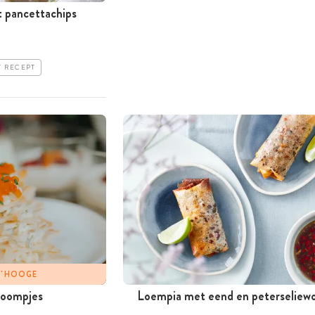
 pancettachips
T RECEPT
 D'HOOGE
boompjes
Loempia met eend en peterseliewo