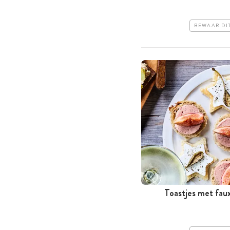
BEWAAR DI
Toastjes met faux