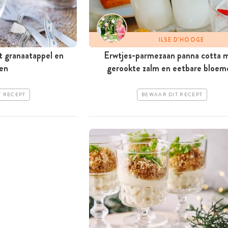
ILSE D'HOOGE
t granaatappel en
Erwtjes-parmezaan panna cotta 
den
gerookte zalm en eetbare bloem
T RECEPT
BEWAAR DIT RECEPT