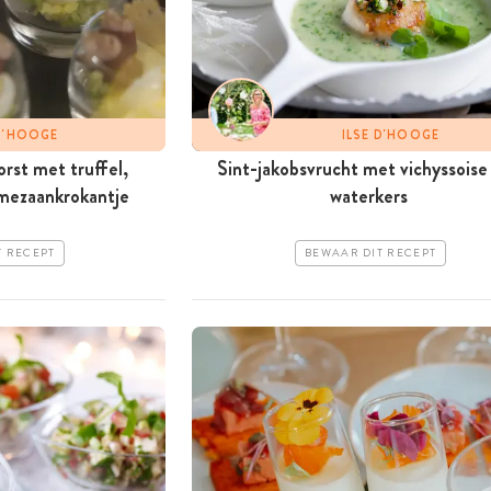
 D'HOOGE
ILSE D'HOOGE
rst met truffel,
Sint-jakobsvrucht met vichyssoise
rmezaankrokantje
waterkers
T RECEPT
BEWAAR DIT RECEPT