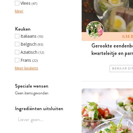
Vlees
(47)
Meer
Keuken
Italiaans
ILSE
(10)
Belgisch
Gerookte eendenbo
(93)
Aziatisch
kwarteleitje en pa
(12)
Frans
(22)
Meer keukens
BEWAAR DI
Speciale wensen
Geen items gevonden
Ingrediënten uitsluiten