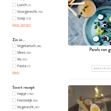
Lunch
(1)
Voorgerecht
(19)
Soep
(13)
Meer gangen
Zin in…
Vegetarisch
(46)
Parels van g
Vlees
(55)
Vis
(57)
Pasta
(1)
BEWAAR DI
Meer
Soort recept
Hapje
(142)
Feestelijk
(92)
Visgerecht
(47)