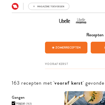
MAGAZINE TOEVOEGEN
Recepten
☀️ ZOMERRECEPTEN
163 recepten met '
vooraf kerst
' gevonde
Gangen
Hapje
(163)