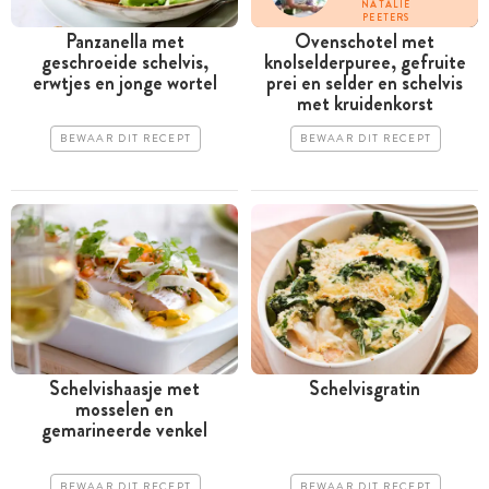
NATALIE
PEETERS
Panzanella met
Ovenschotel met
geschroeide schelvis,
knolselderpuree, gefruite
erwtjes en jonge wortel
prei en selder en schelvis
met kruidenkorst
BEWAAR DIT RECEPT
BEWAAR DIT RECEPT
Schelvishaasje met
Schelvisgratin
mosselen en
gemarineerde venkel
BEWAAR DIT RECEPT
BEWAAR DIT RECEPT