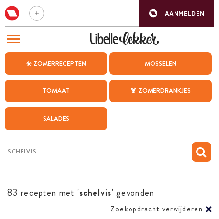
AANMELDEN
BEZOEK ONZE ANDERE WEBSITES
☀️ ZOMERRECEPTEN
MOSSELEN
RECEPTEN
TOMAAT
🍹 ZOMERDRANKJES
WEEKMENU
SALADES
CHAT MET MAIA
INSPIRATIE
MIJN BEWAARDE RECEPTEN
83 recepten met '
schelvis
' gevonden
Zoekopdracht verwijderen