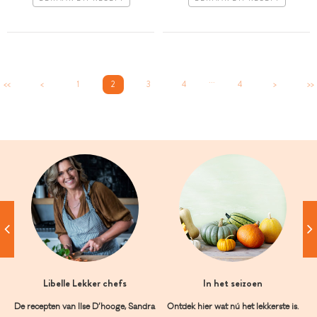
...
<<
<
1
2
3
4
4
>
>>
Libelle Lekker chefs
In het seizoen
De recepten van Ilse D’hooge, Sandra
Ontdek hier wat nú het lekkerste is.