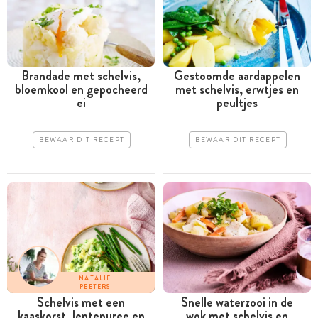
Brandade met schelvis,
Gestoomde aardappelen
bloemkool en gepocheerd
met schelvis, erwtjes en
ei
peultjes
BEWAAR DIT RECEPT
BEWAAR DIT RECEPT
NATALIE
PEETERS
Schelvis met een
Snelle waterzooi in de
kaaskorst, lentepuree en
wok met schelvis en