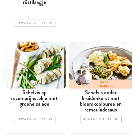
röstilaagje
BEWAAR DIT RECEPT
NATALIE
PEETERS
Schelvis op
Schelvis onder
rozemarijnstokje met
kruidenkorst met
groene salade
bloemkoolpuree en
remouladesaus
BEWAAR DIT RECEPT
BEWAAR DIT RECEPT