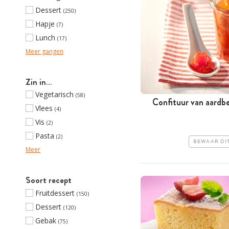
Dessert
(250)
Hapje
(7)
Lunch
(17)
Meer gangen
Zin in…
Vegetarisch
(58)
Confituur van aardb
Vlees
(4)
Vis
(2)
Pasta
(2)
BEWAAR DI
Meer
Soort recept
Fruitdessert
(150)
Dessert
(120)
Gebak
(75)