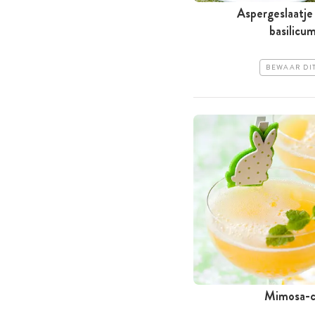
Aspergeslaatj
basilicu
BEWAAR DI
Mimosa-c