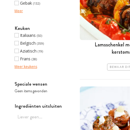
Gebak
(132)
Meer
Keuken
Italiaans
(50)
Belgisch
Lamsschenkel me
(359)
Aziatisch
kerstom
(19)
Frans
(38)
Meer keukens
BEWAAR DI
Speciale wensen
Geen items gevonden
Ingrediënten uitsluiten