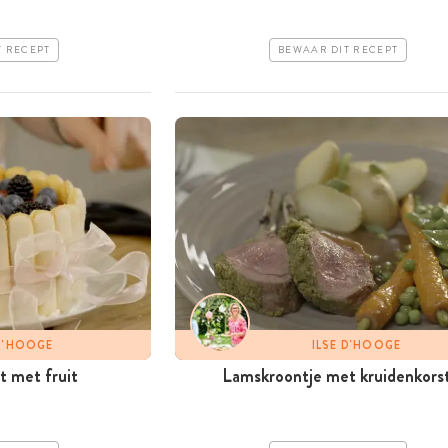
T RECEPT
BEWAAR DIT RECEPT
 D'HOOGE
ILSE D'HOOGE
t met fruit
Lamskroontje met kruidenkors