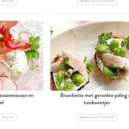
T RECEPT
BEWAAR DIT RECEPT
mezaanmousse en
Bruschetta met gerookte paling
el
tuinboontjes
T RECEPT
BEWAAR DIT RECEPT