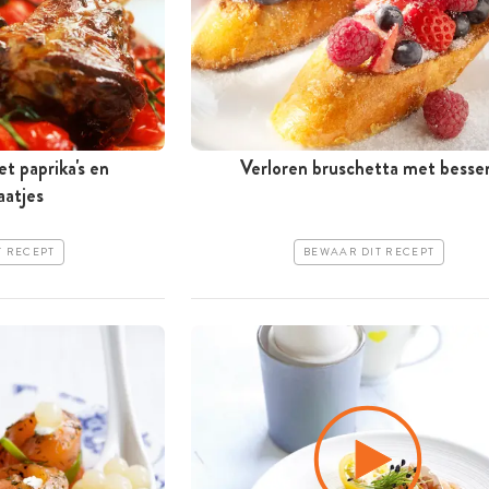
t paprika's en
Verloren bruschetta met besse
aatjes
T RECEPT
BEWAAR DIT RECEPT