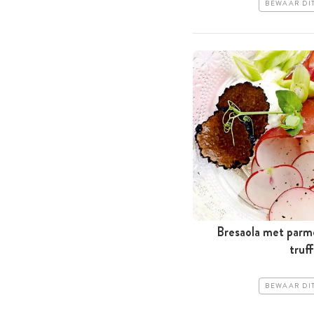
BEWAAR DI
Bresaola met par
truff
BEWAAR DI