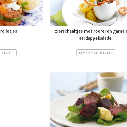
rolletjes
Eierschaaltjes met roerei en garnal
aardappelsalade
T RECEPT
BEWAAR DIT RECEPT