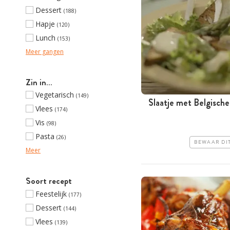
Dessert
(188)
Hapje
(120)
Lunch
(153)
Meer gangen
Zin in…
Vegetarisch
(149)
Slaatje met Belgisch
Vlees
(174)
Vis
(98)
Pasta
(26)
BEWAAR DI
Meer
Soort recept
Feestelijk
(177)
Dessert
(144)
Vlees
(139)