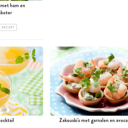
e met ham en
mboter
T RECEPT
ocktail
Zakouski's met garnalen en avoc