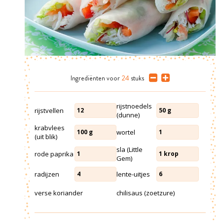
Ingrediënten
voor
24
stuks
rijstnoedels
rijstvellen
12
50
g
(dunne)
krabvlees
wortel
100
g
1
(uit blik)
sla (Little
rode paprika
1
1
krop
Gem)
radijzen
lente-uitjes
4
6
verse koriander
chilisaus (zoetzure)