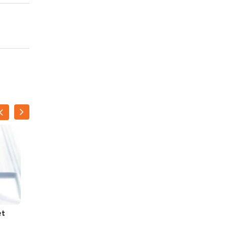
et
Lenterolletje met eend
en ananas