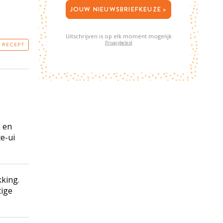
JOUW NIEUWSBRIEFKEUZE >
Uitschrijven is op elk moment mogelijk
Privacybeleid
T RECEPT
l en
te-ui
kking.
tige