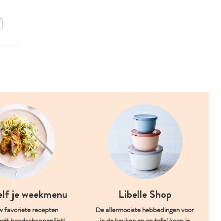
BEWAAR DIT RECEPT
elf je weekmenu
Libelle Shop
w favoriete recepten
De allermooiste hebbedingen voor
mét boodschappenlijst!
in de keuken en op tafel koop je