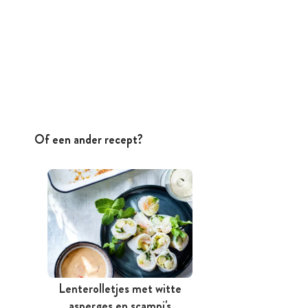
Of een ander recept?
Lenterolletjes met witte
asperges en scampi's