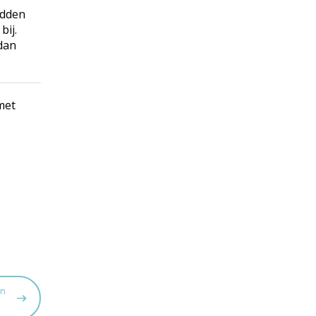
idden
bij.
 dan
met
an