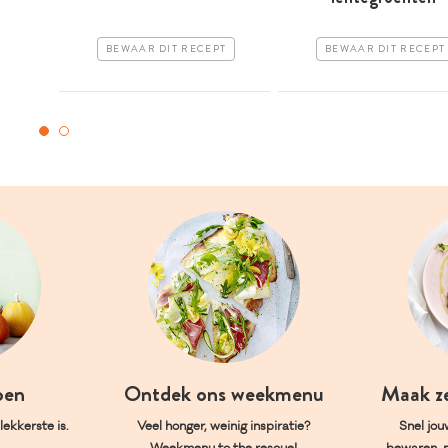
BEWAAR DIT RECEPT
BEWAAR DIT RECEPT
oen
Ontdek ons weekmenu
Maak z
ekkerste is.
Veel honger, weinig inspiratie?
Snel jou
Weekmenu to the rescue!
bewaren, 