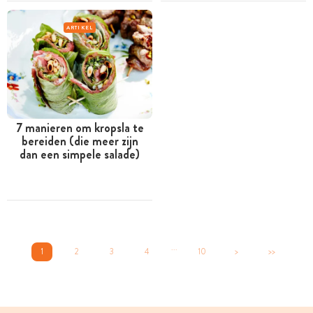
ARTIKEL
7 manieren om kropsla te
bereiden (die meer zijn
dan een simpele salade)
...
1
2
3
4
10
>
>>