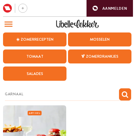
AANMELDEN
BEZOEK ONZE ANDERE WEBSITES
☀️ ZOMERRECEPTEN
MOSSELEN
RECEPTEN
TOMAAT
🍹 ZOMERDRANKJES
WEEKMENU
SALADES
CHAT MET MAIA
INSPIRATIE
MIJN BEWAARDE RECEPTEN
ARTIKEL