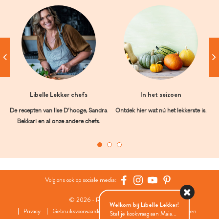
Libelle Lekker chefs
In het seizoen
De recepten van Ilse D’hooge, Sandra
Ontdek hier wat nú het lekkerste is.
Bekkari en al onze andere chefs.
Volg ons ook op sociale media:
© 2026 - Roularta Media Group
Welkom bij Libelle Lekker!
Privacy
Gebruiksvoorwaarden
Cookies
Cookies instellingen
Stel je kookvraag aan Maia...