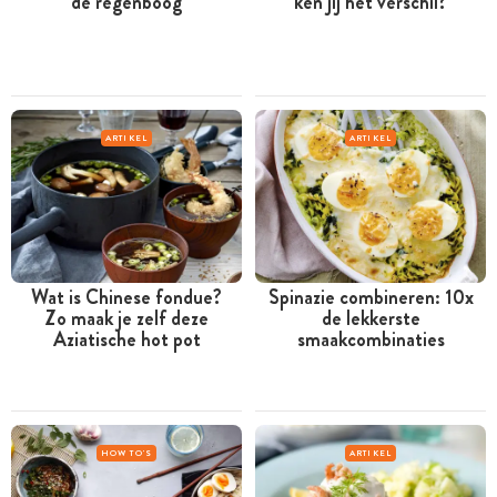
de regenboog
ken jij het verschil?
ARTIKEL
ARTIKEL
Wat is Chinese fondue?
Spinazie combineren: 10x
Zo maak je zelf deze
de lekkerste
Aziatische hot pot
smaakcombinaties
HOW TO'S
ARTIKEL