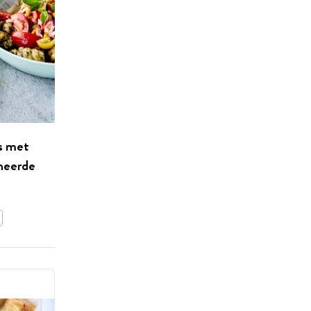
es met
neerde