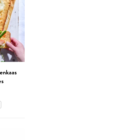
penkaas
es