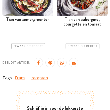
Tian van zomergroenten
Tian van aubergine,
courgette en tomaat
Meer dan 1 uur
Meer dan 1 uur
Goedkoop
Goedkoop
Erg makkelijk
Erg makkelijk
BEWAAR DIT RECEPT
BEWAAR DIT RECEPT
DEEL DIT ARTIKEL
Tags:
Frans
recepten
Schrijf je in voor de lekkerste