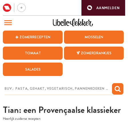
AANMELDEN
BEZOEK ONZE ANDERE WEBSITES
☀️ ZOMERRECEPTEN
MOSSELEN
RECEPTEN
TOMAAT
🍹 ZOMERDRANKJES
WEEKMENU
SALADES
CHAT MET MAIA
INSPIRATIE
MIJN BEWAARDE RECEPTEN
Tian: een Provençaalse klassieker
Heerlijk zuiderse recepten