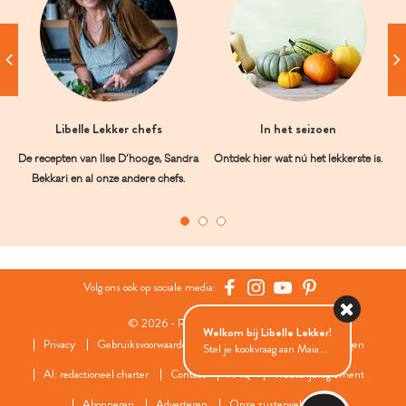
Libelle Lekker chefs
In het seizoen
De recepten van Ilse D’hooge, Sandra
Ontdek hier wat nú het lekkerste is.
Bekkari en al onze andere chefs.
Volg ons ook op sociale media:
© 2026 - Roularta Media Group
Welkom bij Libelle Lekker!
Privacy
Gebruiksvoorwaarden
Cookies
Cookies instellingen
Stel je kookvraag aan Maia...
AI: redactioneel charter
Contact
FAQ
Wedstrijdreglement
Abonneren
Adverteren
Onze zusterwebsites