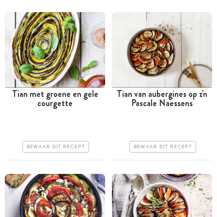
Tian met groene en gele
Tian van aubergines op z'n
courgette
Pascale Naessens
Meer dan 1 uur
Tussen 30 minuten en 1
uur
Goedkoop
Goedkoop
Makkelijk
BEWAAR DIT RECEPT
BEWAAR DIT RECEPT
Erg makkelijk