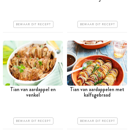
uur
uur
Goedkoop
Iets duurder
BEWAAR DIT RECEPT
BEWAAR DIT RECEPT
Makkelijk
Makkelijk
Tian van aardappel en
Tian van aardappelen met
venkel
kalfsgebraad
Minder dan 30 minuten
Meer dan 1 uur
Goedkoop
Iets duurder
Erg makkelijk
Makkelijk
BEWAAR DIT RECEPT
BEWAAR DIT RECEPT