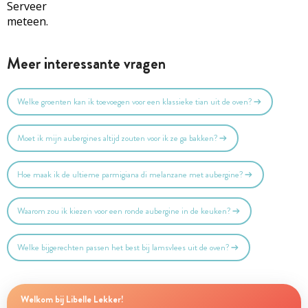
Serveer
meteen.
Meer interessante vragen
Welke groenten kan ik toevoegen voor een klassieke tian uit de oven?
Moet ik mijn aubergines altijd zouten voor ik ze ga bakken?
Hoe maak ik de ultieme parmigiana di melanzane met aubergine?
Waarom zou ik kiezen voor een ronde aubergine in de keuken?
Welke bijgerechten passen het best bij lamsvlees uit de oven?
Welkom bij Libelle Lekker!