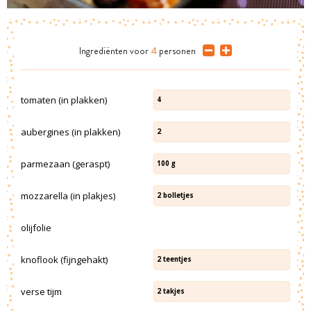
Ingrediënten
voor
4
personen
tomaten (in plakken)
4
aubergines (in plakken)
2
parmezaan (geraspt)
100
g
mozzarella (in plakjes)
2
bolletjes
olijfolie
knoflook (fijngehakt)
2
teentjes
verse tijm
2
takjes