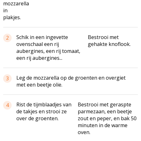
mozzarella
in
plakjes.
Schik in een ingevette
Bestrooi met
2
ovenschaal een rij
gehakte knoflook.
aubergines, een rij tomaat,
een rij aubergines...
Leg de mozzarella op de groenten en overgiet
3
met een beetje olie.
Rist de tijmblaadjes van
Bestrooi met geraspte
4
de takjes en strooi ze
parmezaan, een beetje
over de groenten.
zout en peper, en bak 50
minuten in de warme
oven.