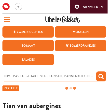
AANMELDEN
BEZOEK ONZE ANDERE WEBSITES
☀️ ZOMERRECEPTEN
MOSSELEN
RECEPTEN
TOMAAT
🍹 ZOMERDRANKJES
WEEKMENU
SALADES
CHAT MET MAIA
INSPIRATIE
MIJN BEWAARDE RECEPTEN
RECEPT
Tian van aubergines