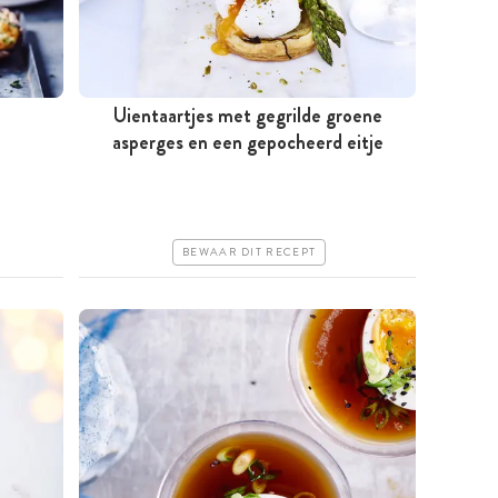
Uientaartjes met gegrilde groene
asperges en een gepocheerd eitje
Tussen 30 minuten en 1 uur
Goedkoop
Erg makkelijk
BEWAAR DIT RECEPT