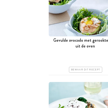
Gevulde avocado met gerookte
Tussen 30 minuten en 1 uur
uit de oven
Iets duurder
Makkelijk
BEWAAR DIT RECEPT