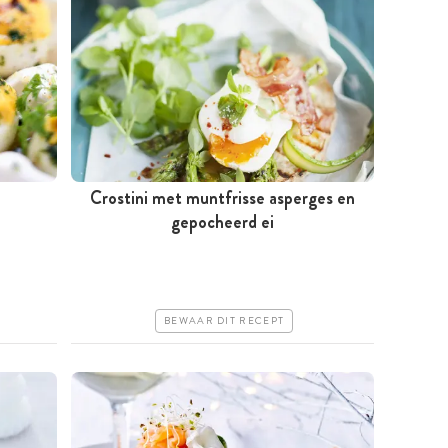
n
Crostini met muntfrisse asperges en
Tussen 30 minuten en 1 uur
gepocheerd ei
Goedkoop
Erg makkelijk
BEWAAR DIT RECEPT