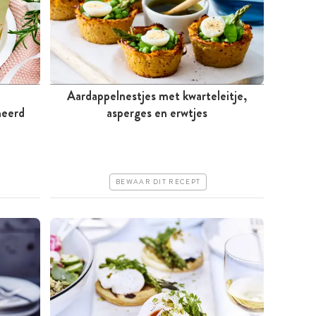
Aardappelnestjes met kwarteleitje,
heerd
Tussen 30 minuten en 1 uur
asperges en erwtjes
Iets duurder
Erg makkelijk
BEWAAR DIT RECEPT