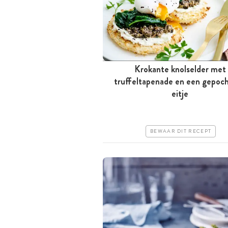
Krokante knolselder met
truffeltapenade en een gepoc
Tussen 30 minuten en 1 uur
eitje
Iets duurder
Makkelijk
BEWAAR DIT RECEPT