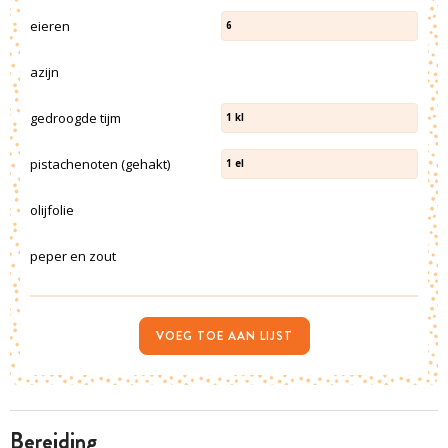
eieren
6
azijn
gedroogde tijm
1
kl
pistachenoten (gehakt)
1
el
olijfolie
peper en zout
VOEG TOE AAN LIJST
bereiding