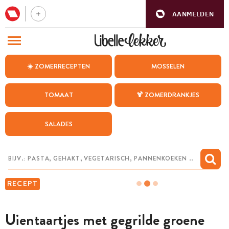
AANMELDEN
BEZOEK ONZE ANDERE WEBSITES
☀️ ZOMERRECEPTEN
MOSSELEN
RECEPTEN
TOMAAT
🍹 ZOMERDRANKJES
WEEKMENU
SALADES
CHAT MET MAIA
INSPIRATIE
MIJN BEWAARDE RECEPTEN
RECEPT
Uientaartjes met gegrilde groene