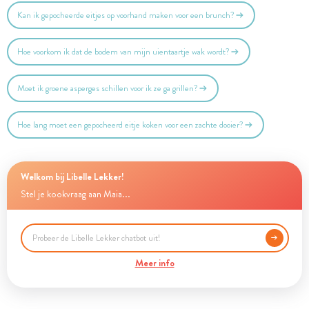
Kan ik gepocheerde eitjes op voorhand maken voor een brunch?
Hoe voorkom ik dat de bodem van mijn uientaartje wak wordt?
Moet ik groene asperges schillen voor ik ze ga grillen?
Hoe lang moet een gepocheerd eitje koken voor een zachte dooier?
Welkom bij Libelle Lekker!
Stel je kookvraag aan Maia...
Meer info