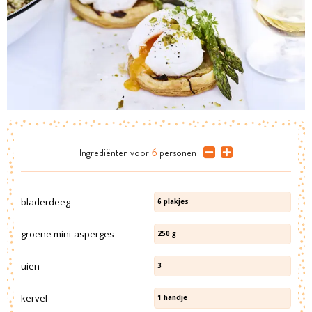
Ingrediënten
voor
6
personen
bladerdeeg
6
plakjes
groene mini-asperges
250
g
uien
3
kervel
1
handje