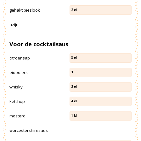
gehakt bieslook
2
el
azijn
Voor de cocktailsaus
citroensap
3
el
eidooiers
3
whisky
2
el
ketchup
4
el
mosterd
1
kl
worcestershiresaus