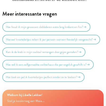
Meer interessante vragen
Hoe houd ik mijn gewassen slabladeren extra lang krokant en fris?
Hoeveel kwarteleitjes reken ik per persoon voor een feestelijk voorgerecht?
Kan ik de krab in mijn cocktail vervangen door grijze garnalen?
Hoe red ik een zelfgemaakte cocktailsaus die per ongeluk geschift is?
Hoe kook en pel ik kwarteleitjes perfect zonder ze te breken?
Welkom bij Libelle Lekker!
Stel je kookvraag aan Maia...