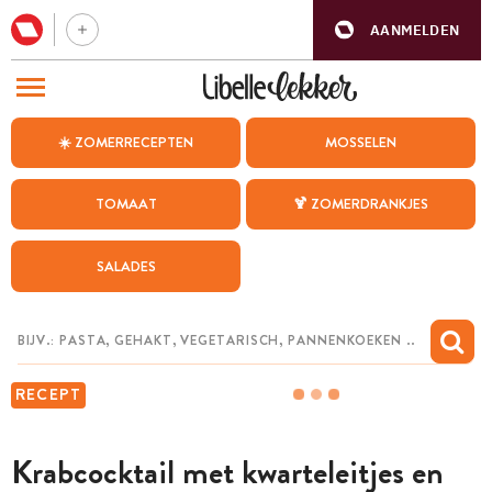
AANMELDEN
BEZOEK ONZE ANDERE WEBSITES
☀️ ZOMERRECEPTEN
MOSSELEN
RECEPTEN
TOMAAT
🍹 ZOMERDRANKJES
WEEKMENU
SALADES
CHAT MET MAIA
INSPIRATIE
MIJN BEWAARDE RECEPTEN
RECEPT
Krabcocktail met kwarteleitjes en