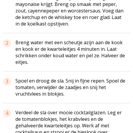
mayonaise krijgt. Breng op smaak met peper,
zout, cayennepeper en worcestersaus. Voeg dan
de ketchup en de whiskey toe en roer glad. Laat
in de koelkast opstijven.
Breng water met een scheutje azijn aan de kook
2
en kook er de kwarteleitjes 4 minuten in. Laat
schrikken onder koud water en pel ze. Halveer de
eitjes.
Spoel en droog de sla. Snij in fijne repen. Spoel de
3
tomaten, verwijder de zaadjes en snij het
vruchtvlees in blokjes.
Verdeel de sla over mooie cocktailglazen. Leg er
4
de tomatenblokjes, het krabvlees en de
gehalveerde kwarteleitjes op. Werk af met
cocktailsaus en strooi er de bieslook over.