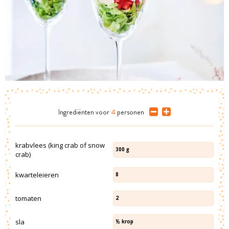
Ingrediënten
voor
4
personen
krabvlees (king crab of snow
300
g
crab)
kwarteleieren
8
tomaten
2
sla
½
krop