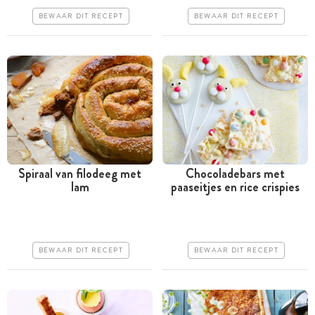
Iets duurder
Iets duurder
BEWAAR DIT RECEPT
BEWAAR DIT RECEPT
Makkelijk
Makkelijk
Spiraal van filodeeg met
Chocoladebars met
lam
paaseitjes en rice crispies
Tussen 30 minuten en 1
Minder dan 30 minuten
uur
Goedkoop
Goedkoop
Erg makkelijk
BEWAAR DIT RECEPT
BEWAAR DIT RECEPT
Erg makkelijk