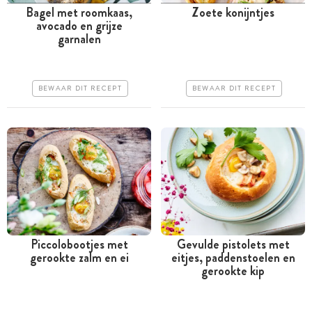
Bagel met roomkaas,
Zoete konijntjes
avocado en grijze
Minder dan 30 minuten
Tussen 30 minuten en 1
garnalen
uur
Iets duurder
Goedkoop
Erg makkelijk
BEWAAR DIT RECEPT
BEWAAR DIT RECEPT
Erg makkelijk
Piccolobootjes met
Gevulde pistolets met
gerookte zalm en ei
eitjes, paddenstoelen en
Tussen 30 minuten en 1
Minder dan 30 minuten
gerookte kip
uur
Goedkoop
Goedkoop