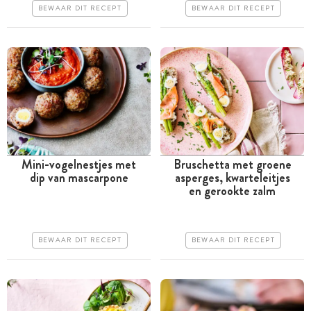
Erg makkelijk
BEWAAR DIT RECEPT
BEWAAR DIT RECEPT
Erg makkelijk
Mini-vogelnestjes met
Bruschetta met groene
dip van mascarpone
asperges, kwarteleitjes
Tussen 30 minuten en 1
Minder dan 30 minuten
en gerookte zalm
uur
Goedkoop
Iets duurder
Erg makkelijk
BEWAAR DIT RECEPT
BEWAAR DIT RECEPT
Erg makkelijk