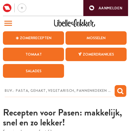
AANMELDEN
BEZOEK ONZE ANDERE WEBSITES
☀️ ZOMERRECEPTEN
MOSSELEN
RECEPTEN
TOMAAT
🍹 ZOMERDRANKJES
WEEKMENU
SALADES
CHAT MET MAIA
INSPIRATIE
MIJN BEWAARDE RECEPTEN
Recepten voor Pasen: makkelijk,
snel en zo lekker!