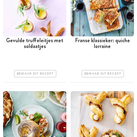
Gevulde truffeleitjes met
Franse klassieker: quiche
soldaatjes
lorraine
Minder dan 30 minuten
Tussen 30 minuten en 1
uur
Iets duurder
Goedkoop
Makkelijk
BEWAAR DIT RECEPT
BEWAAR DIT RECEPT
Erg makkelijk