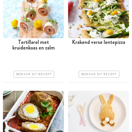
Tortillarol met
Krakend verse lentepizza
kruidenkaas en zalm
Meer dan 1 uur
Minder dan 30 minuten
Goedkoop
Iets duurder
Erg makkelijk
Erg makkelijk
BEWAAR DIT RECEPT
BEWAAR DIT RECEPT