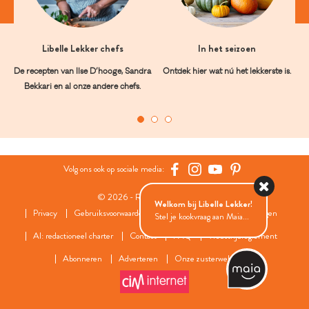
Libelle Lekker chefs
In het seizoen
De recepten van Ilse D’hooge, Sandra
Ontdek hier wat nú het lekkerste is.
Bekkari en al onze andere chefs.
Volg ons ook op sociale media:
© 2026 - Roularta Media Group
Welkom bij Libelle Lekker!
Privacy
Gebruiksvoorwaarden
Cookies
Cookies instellingen
Stel je kookvraag aan Maia...
AI: redactioneel charter
Contact
FAQ
Wedstrijdreglement
Abonneren
Adverteren
Onze zusterwebsites