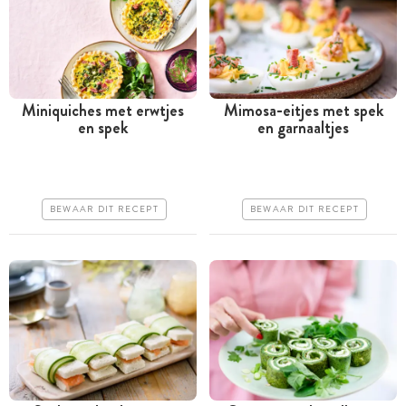
Miniquiches met erwtjes
Mimosa-eitjes met spek
en spek
en garnaaltjes
Tussen 30 minuten en 1
Minder dan 30 minuten
uur
Goedkoop
Goedkoop
Erg makkelijk
BEWAAR DIT RECEPT
BEWAAR DIT RECEPT
Erg makkelijk