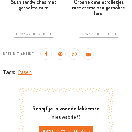
Sushisandwiches met
Groene omeletrolletjes
gerookte zalm
met crème van gerookte
Minder dan 30 minuten
Minder dan 30 minuten
forel
Goedkoop
Goedkoop
Erg makkelijk
Erg makkelijk
BEWAAR DIT RECEPT
BEWAAR DIT RECEPT
DEEL DIT ARTIKEL
Tags:
Pasen
Schrijf je in voor de lekkerste
nieuwsbrief!
JOUW NIEUWSBRIEFKEUZE >