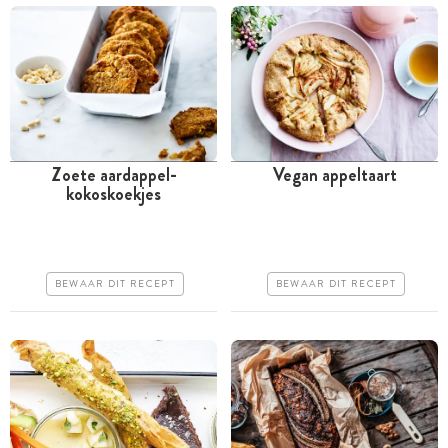
Zoete aardappel-
Vegan appeltaart
kokoskoekjes
Tussen 30 minuten en 1
Tussen 30 minuten en 1
uur
uur
Goedkoop
Goedkoop
BEWAAR DIT RECEPT
BEWAAR DIT RECEPT
Erg makkelijk
Erg makkelijk