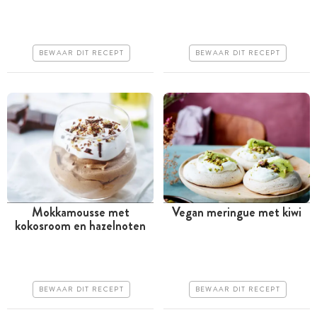
Iets duurder
Iets duurder
Erg makkelijk
Erg makkelijk
BEWAAR DIT RECEPT
BEWAAR DIT RECEPT
Mokkamousse met
Vegan meringue met kiwi
kokosroom en hazelnoten
Meer dan 1 uur
Meer dan 1 uur
Iets duurder
Goedkoop
Erg makkelijk
Erg makkelijk
BEWAAR DIT RECEPT
BEWAAR DIT RECEPT