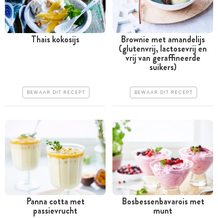
Thais kokosijs
Brownie met amandelijs
(glutenvrij, lactosevrij en
Meer dan 1 uur
Meer dan 1 uur
vrij van geraffineerde
suikers)
Iets duurder
Iets duurder
Erg makkelijk
Makkelijk
BEWAAR DIT RECEPT
BEWAAR DIT RECEPT
Panna cotta met
Bosbessenbavarois met
passievrucht
munt
Minder dan 30 minuten
Meer dan 1 uur