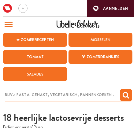
AANMELDEN
BEZOEK ONZE ANDERE WEBSITES
☀️ ZOMERRECEPTEN
MOSSELEN
RECEPTEN
TOMAAT
🍹 ZOMERDRANKJES
WEEKMENU
SALADES
CHAT MET MAIA
INSPIRATIE
MIJN BEWAARDE RECEPTEN
18 heerlijke lactosevrije desserts
Perfect voor kerst of Pasen