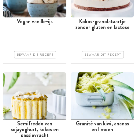
Vegan vanille-ijs
Kokos-granolataartje
zonder gluten en lactose
Meer dan 1 uur
Tussen 30 minuten en 1
uur
Goedkoop
Goedkoop
Erg makkelijk
BEWAAR DIT RECEPT
BEWAAR DIT RECEPT
Erg makkelijk
Semifreddo van
Granité van kiwi, ananas
sojayoghurt, kokos en
en limoen
Meer dan 1 uur
Meer dan 1 uur
passievrucht