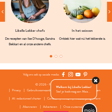
Libelle Lekker chefs
In het seizoen
De recepten van Ilse D’hooge, Sandra
Ontdek hier wat nú het lekkerste is.
Bekkari en al onze andere chefs.
Volg ons ook op sociale media:
© 2026 - Roularta Media Group
Welkom bij Libelle Lekker!
Privacy
Gebruiksvoorwaarden
Cookies
Cookies instellingen
Stel je kookvraag aan Maia...
AI: redactioneel charter
Contact
FAQ
Wedstrijdreglement
Abonneren
Adverteren
Onze zusterwebsites