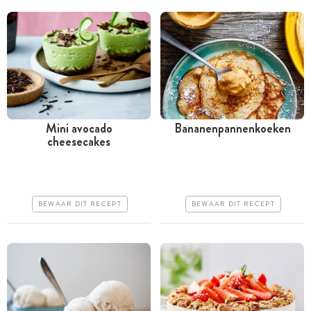
Mini avocado
Bananenpannenkoeken
cheesecakes
Minder dan 30 minuten
Minder dan 30 minuten
Iets duurder
Goedkoop
Erg makkelijk
Erg makkelijk
BEWAAR DIT RECEPT
BEWAAR DIT RECEPT