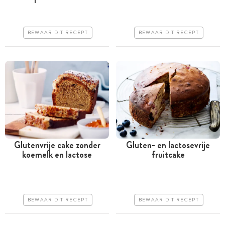
Goedkoop
Goedkoop
Erg makkelijk
Erg makkelijk
BEWAAR DIT RECEPT
BEWAAR DIT RECEPT
Glutenvrije cake zonder
Gluten- en lactosevrije
koemelk en lactose
fruitcake
Meer dan 1 uur
Tussen 30 minuten en 1
uur
Goedkoop
Goedkoop
Erg makkelijk
BEWAAR DIT RECEPT
BEWAAR DIT RECEPT
Erg makkelijk