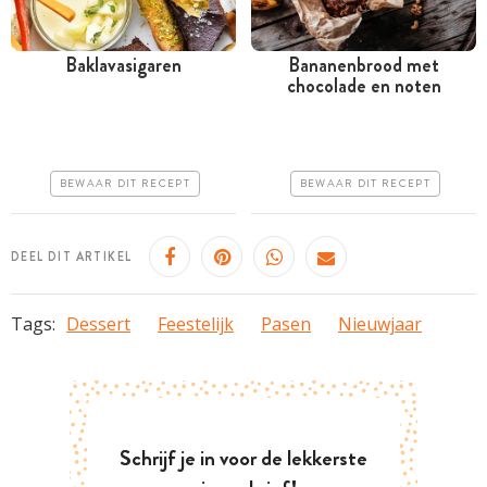
Baklavasigaren
Bananenbrood met
chocolade en noten
Meer dan 1 uur
Meer dan 1 uur
Iets duurder
Goedkoop
Iets moeilijker
Erg makkelijk
BEWAAR DIT RECEPT
BEWAAR DIT RECEPT
DEEL DIT ARTIKEL
Tags:
Dessert
Feestelijk
Pasen
Nieuwjaar
Schrijf je in voor de lekkerste