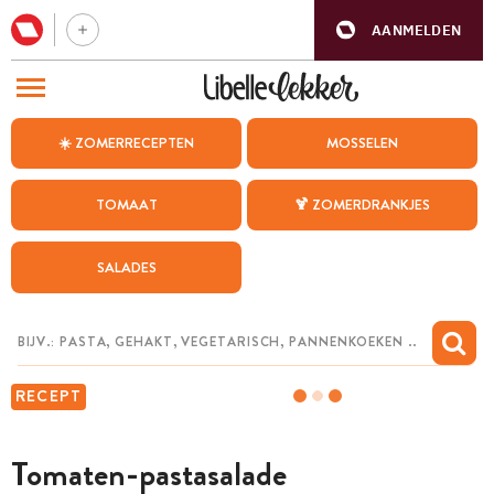
AANMELDEN
BEZOEK ONZE ANDERE WEBSITES
☀️ ZOMERRECEPTEN
MOSSELEN
RECEPTEN
TOMAAT
🍹 ZOMERDRANKJES
WEEKMENU
SALADES
CHAT MET MAIA
INSPIRATIE
MIJN BEWAARDE RECEPTEN
RECEPT
Tomaten-pastasalade