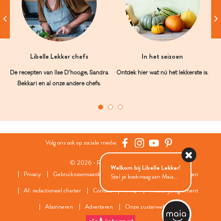
Libelle Lekker chefs
In het seizoen
De recepten van Ilse D’hooge, Sandra
Ontdek hier wat nú het lekkerste is.
Bekkari en al onze andere chefs.
Volg ons ook op sociale media:
© 2026 - Roularta Media Group
Welkom bij Libelle Lekker!
Privacy
Gebruiksvoorwaarden
Cookies
Cookies instellingen
Stel je kookvraag aan Maia...
AI: redactioneel charter
Contact
FAQ
Wedstrijdreglement
Abonneren
Adverteren
Onze zusterwebsites