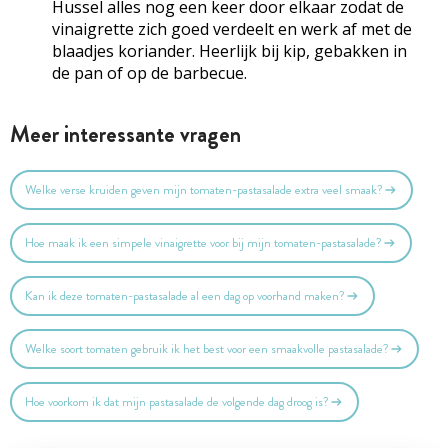
Hussel alles nog een keer door elkaar zodat de
vinaigrette zich goed verdeelt en werk af met de
blaadjes koriander. Heerlijk bij kip, gebakken in
de pan of op de barbecue.
Meer interessante vragen
Welke verse kruiden geven mijn tomaten-pastasalade extra veel smaak?
Hoe maak ik een simpele vinaigrette voor bij mijn tomaten-pastasalade?
Kan ik deze tomaten-pastasalade al een dag op voorhand maken?
Welke soort tomaten gebruik ik het best voor een smaakvolle pastasalade?
Hoe voorkom ik dat mijn pastasalade de volgende dag droog is?