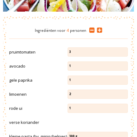
Ingrediënten
voor
4
personen
pruimtomaten
3
avocado
1
gele paprika
1
limoenen
2
rode ui
1
verse koriander
kleine pasta (bv. minischelpjes)
300
g