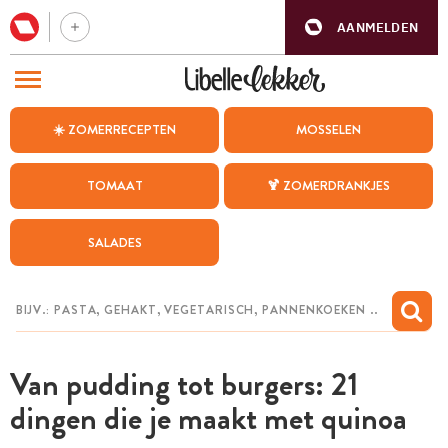
AANMELDEN
BEZOEK ONZE ANDERE WEBSITES
☀️ ZOMERRECEPTEN
MOSSELEN
RECEPTEN
TOMAAT
🍹 ZOMERDRANKJES
WEEKMENU
SALADES
CHAT MET MAIA
INSPIRATIE
MIJN BEWAARDE RECEPTEN
Van pudding tot burgers: 21
dingen die je maakt met quinoa