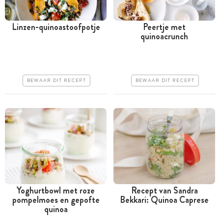
Linzen-quinoastoofpotje
Peertje met
quinoacrunch
Tussen 30 minuten en 1
Meer dan 1 uur
uur
Iets duurder
Iets duurder
Makkelijk
BEWAAR DIT RECEPT
BEWAAR DIT RECEPT
Makkelijk
Yoghurtbowl met roze
Recept van Sandra
pompelmoes en gepofte
Bekkari: Quinoa Caprese
Minder dan 30 minuten
Minder dan 30 minuten
quinoa