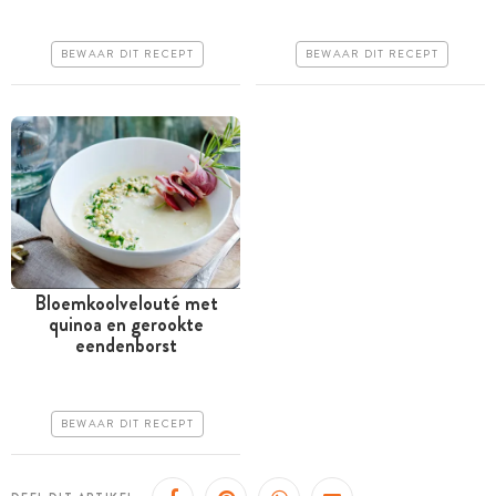
Iets duurder
Iets duurder
Erg makkelijk
Erg makkelijk
BEWAAR DIT RECEPT
BEWAAR DIT RECEPT
Bloemkoolvelouté met
quinoa en gerookte
Tussen 30 minuten en 1
eendenborst
uur
Iets duurder
BEWAAR DIT RECEPT
Makkelijk