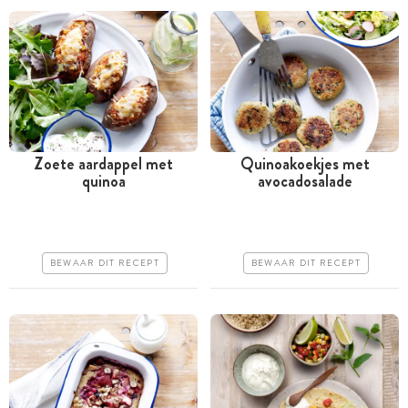
Zoete aardappel met
Quinoakoekjes met
quinoa
avocadosalade
Tussen 30 minuten en 1
Tussen 30 minuten en 1
uur
uur
Goedkoop
Goedkoop
BEWAAR DIT RECEPT
BEWAAR DIT RECEPT
Erg makkelijk
Makkelijk