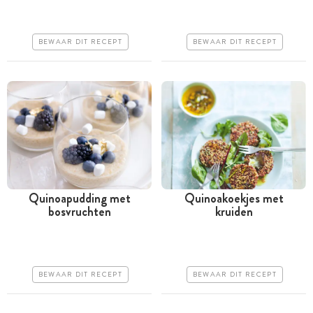
uur
Iets duurder
Duur
Makkelijk
BEWAAR DIT RECEPT
BEWAAR DIT RECEPT
Makkelijk
Quinoapudding met
Quinoakoekjes met
bosvruchten
kruiden
Tussen 30 minuten en 1
Minder dan 30 minuten
uur
Iets duurder
Goedkoop
Erg makkelijk
BEWAAR DIT RECEPT
BEWAAR DIT RECEPT
Erg makkelijk