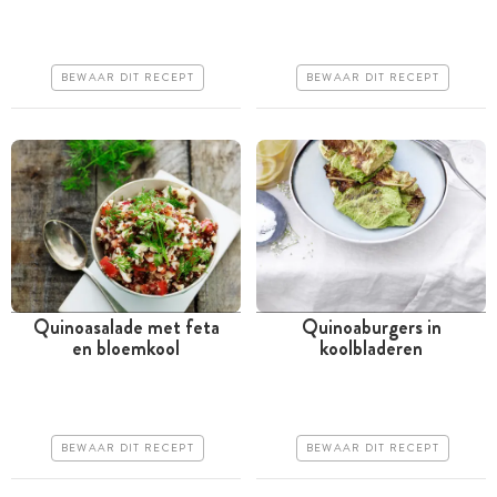
uur
Iets duurder
Goedkoop
Makkelijk
BEWAAR DIT RECEPT
BEWAAR DIT RECEPT
Makkelijk
Quinoasalade met feta
Quinoaburgers in
en bloemkool
koolbladeren
Minder dan 30 minuten
Tussen 30 minuten en 1
uur
Goedkoop
Goedkoop
Erg makkelijk
BEWAAR DIT RECEPT
BEWAAR DIT RECEPT
Makkelijk