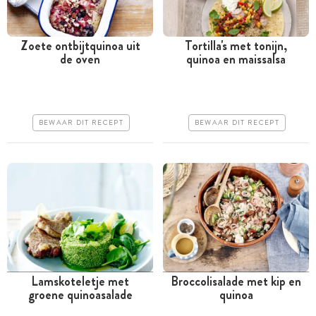
Zoete ontbijtquinoa uit
Tortilla's met tonijn,
de oven
quinoa en maissalsa
Tussen 30 minuten en 1
Minder dan 30 minuten
uur
Goedkoop
Goedkoop
Erg makkelijk
BEWAAR DIT RECEPT
BEWAAR DIT RECEPT
Makkelijk
Lamskoteletje met
Broccolisalade met kip en
groene quinoasalade
quinoa
Tussen 30 minuten en 1
Minder dan 30 minuten