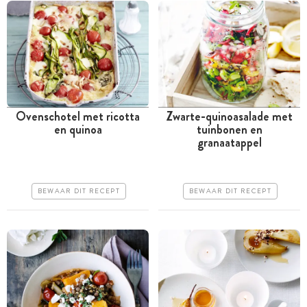
Ovenschotel met ricotta
Zwarte-quinoasalade met
en quinoa
tuinbonen en
Tussen 30 minuten en 1
Tussen 30 minuten en 1
granaatappel
uur
uur
Iets duurder
Duur
BEWAAR DIT RECEPT
BEWAAR DIT RECEPT
Makkelijk
Makkelijk