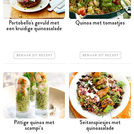
Portobello's gevuld met
Quinoa met tomaatjes
een kruidige quinoasalade
Minder dan 30 minuten
Tussen 30 minuten en 1
uur
Goedkoop
Goedkoop
Makkelijk
BEWAAR DIT RECEPT
BEWAAR DIT RECEPT
Makkelijk
Pittige quinoa met
Seitanspiesjes met
scampi’s
quinoasalade
Tussen 30 minuten en 1
Meer dan 1 uur