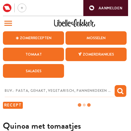
AANMELDEN
BEZOEK ONZE ANDERE WEBSITES
☀️ ZOMERRECEPTEN
MOSSELEN
RECEPTEN
TOMAAT
🍹 ZOMERDRANKJES
WEEKMENU
SALADES
CHAT MET MAIA
INSPIRATIE
MIJN BEWAARDE RECEPTEN
RECEPT
Quinoa met tomaatjes