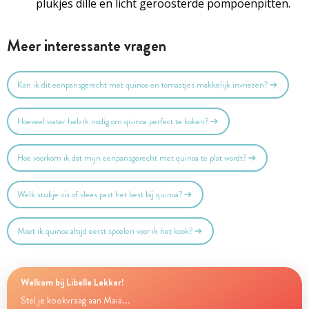
plukjes dille en licht geroosterde pompoenpitten.
Meer interessante vragen
Kan ik dit eenpansgerecht met quinoa en tomaatjes makkelijk invriezen?
Hoeveel water heb ik nodig om quinoa perfect te koken?
Hoe voorkom ik dat mijn eenpansgerecht met quinoa te plat wordt?
Welk stukje vis of vlees past het best bij quinoa?
Moet ik quinoa altijd eerst spoelen voor ik het kook?
Welkom bij Libelle Lekker!
Stel je kookvraag aan Maia...