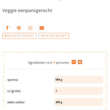
Veggie eenpansgerecht
BEWAAR DIT RECEPT
PRINT DIT RECEPT
Ingrediënten
voor
6
personen
quinoa
600
g
ui (grote)
1
witte selder
400
g