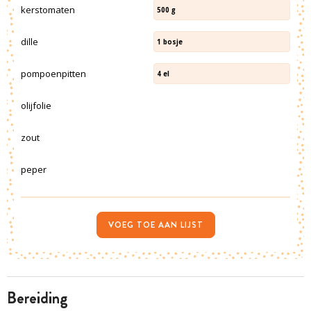
kerstomaten
500
g
dille
1
bosje
pompoenpitten
4
el
olijfolie
zout
peper
VOEG TOE AAN LIJST
bereiding