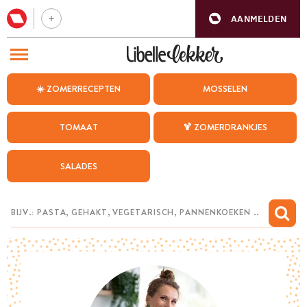
AANMELDEN
BEZOEK ONZE ANDERE WEBSITES
☀️ ZOMERRECEPTEN
MOSSELEN
RECEPTEN
TOMAAT
🍹 ZOMERDRANKJES
WEEKMENU
SALADES
CHAT MET MAIA
INSPIRATIE
MIJN BEWAARDE RECEPTEN