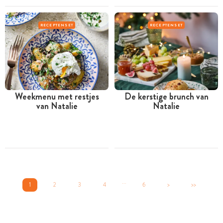
RECEPTENSET
RECEPTENSET
Weekmenu met restjes
De kerstige brunch van
van Natalie
Natalie
...
1
2
3
4
6
>
>>