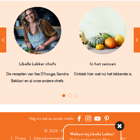
Libelle Lekker chefs
In het seizoen
De recepten van Ilse D’hooge, Sandra
Ontdek hier wat nú het lekkerste is.
Bekkari en al onze andere chefs.
Volg ons ook op sociale media:
© 2026 - Roularta Media Group
Welkom bij Libelle Lekker!
Privacy
Gebruiksvoorwaarden
Cookies
Cookies instellingen
Stel je kookvraag aan Maia...