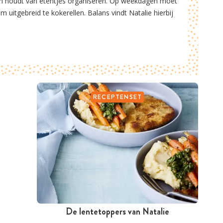
n en houdt van etentjes organiseren. Op weekdagen moet
m uitgebreid te kokerellen. Balans vindt Natalie hierbij
RECEPTENSET
De lentetoppers van Natalie