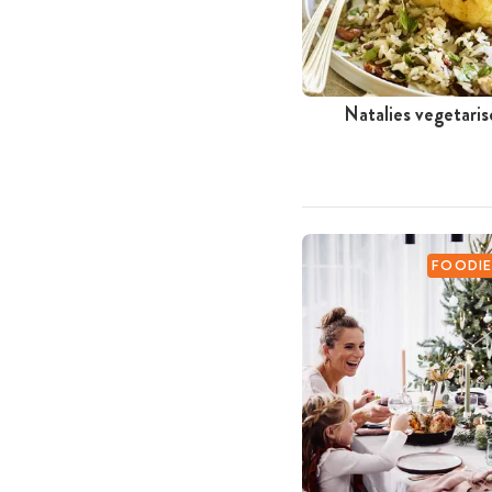
Natalies vegetari
FOODIE