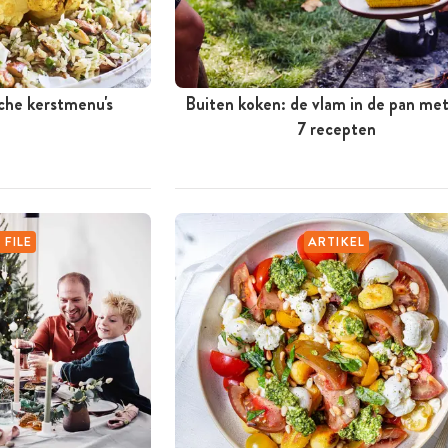
sche kerstmenu's
Buiten koken: de vlam in de pan me
7 recepten
 FILE
ARTIKEL