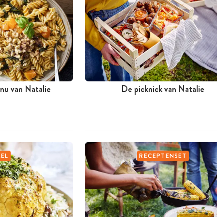
nu van Natalie
De picknick van Natalie
KEL
RECEPTENSET