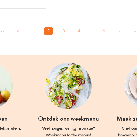
...
<<
<
1
2
3
4
6
>
>>
oen
Ontdek ons weekmenu
Maak z
ekkerste is.
Veel honger, weinig inspiratie?
Snel jou
Weekmenu to the rescue!
bewaren, 