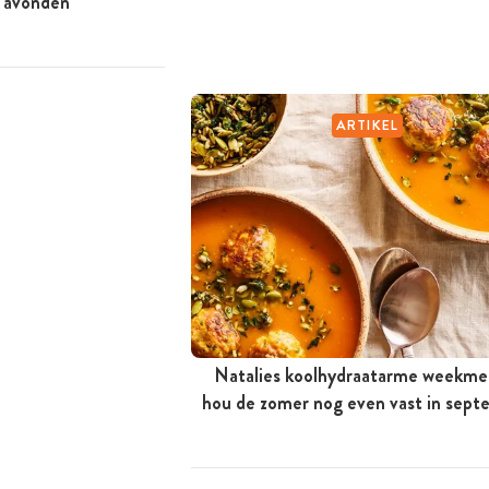
e avonden
ARTIKEL
Natalies koolhydraatarme weekme
hou de zomer nog even vast in sep