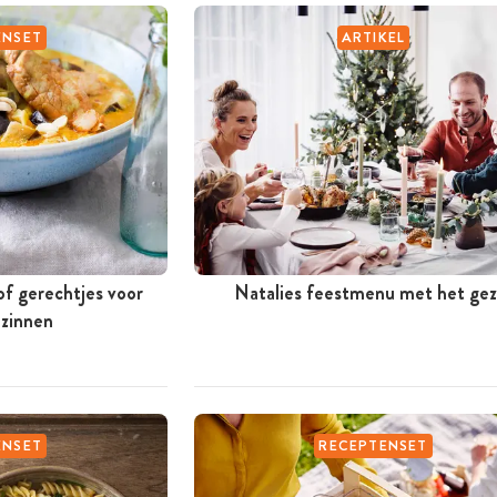
ENSET
ARTIKEL
of gerechtjes voor
Natalies feestmenu met het gez
ezinnen
ENSET
RECEPTENSET