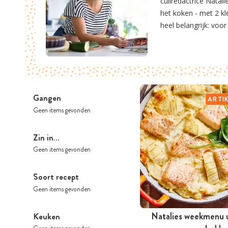
culiredactrice Natal
het koken - met 2 kle
heel belangrijk: voor
Gangen
ARTI
Geen items gevonden
Zin in…
Geen items gevonden
Soort recept
Geen items gevonden
Natalies weekmenu u
Keuken