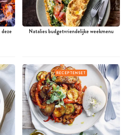
t deze
Natalies budgetvriendelijke weekmenu
RECEPTENSET