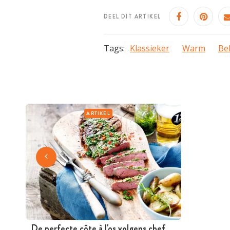
DEEL DIT ARTIKEL
Tags:
Klassieker
Warm
Be
ARTIKEL
De perfecte côte à l'os volgens chef