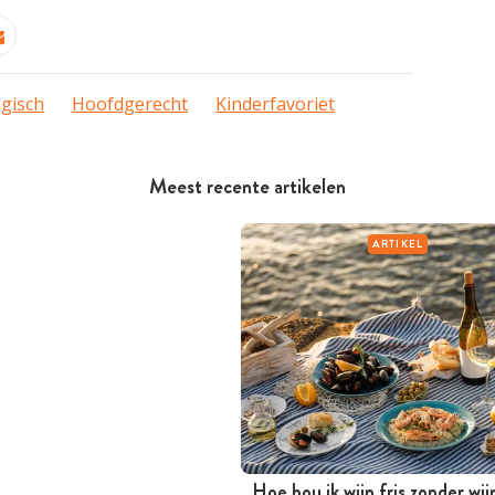
lgisch
Hoofdgerecht
Kinderfavoriet
Meest recente artikelen
ARTIKEL
Hoe hou ik wijn fris zonder wi