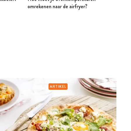
omrekenen naar de airfryer?
Peter
ARTIKEL