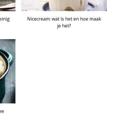
einig
Nicecream: wat is het en hoe maak
je het?
IKEL
ee