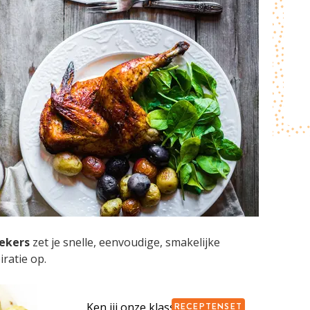
ekers
zet je snelle, eenvoudige, smakelijke
iratie op.
NSET
Ken jij onze klassiekers al?
RECEPTENSET