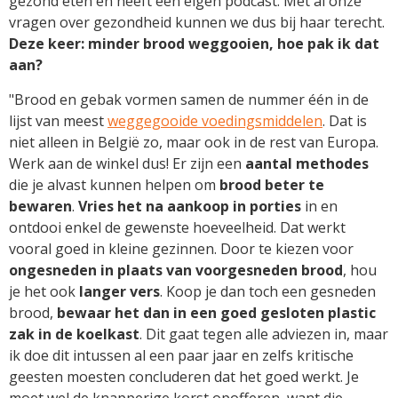
gezond eten en heeft een eigen podcast. Met al onze
vragen over gezondheid kunnen we dus bij haar terecht.
Deze keer: minder brood weggooien, hoe pak ik dat
aan?
"Brood en gebak vormen samen de nummer één in de
lijst van meest
weggegooide voedingsmiddelen
. Dat is
niet alleen in België zo, maar ook in de rest van Europa.
Werk aan de winkel dus! Er zijn een
aantal methodes
die je alvast kunnen helpen om
brood beter te
bewaren
.
Vries het na aankoop in porties
in en
ontdooi enkel de gewenste hoeveelheid. Dat werkt
vooral goed in kleine gezinnen. Door te kiezen voor
ongesneden in plaats van voorgesneden brood
, hou
je het ook
langer vers
. Koop je dan toch een gesneden
brood,
bewaar het dan in een goed gesloten plastic
zak in de koelkast
. Dit gaat tegen alle adviezen in, maar
ik doe dit intussen al een paar jaar en zelfs kritische
geesten moesten concluderen dat het goed werkt. Je
moet wel de knapperige korst opofferen, want die