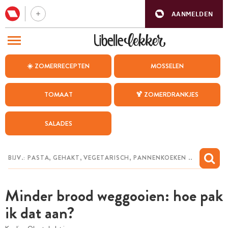
AANMELDEN
BEZOEK ONZE ANDERE WEBSITES
☀️ ZOMERRECEPTEN
MOSSELEN
RECEPTEN
TOMAAT
🍹 ZOMERDRANKJES
WEEKMENU
SALADES
CHAT MET MAIA
INSPIRATIE
MIJN BEWAARDE RECEPTEN
Minder brood weggooien: hoe pak
ik dat aan?