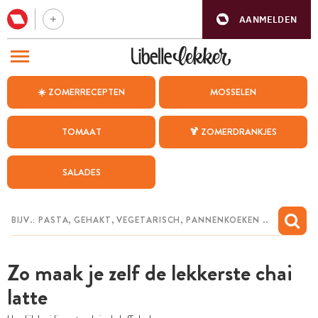
AANMELDEN
BEZOEK ONZE ANDERE WEBSITES
☀️ ZOMERRECEPTEN
MOSSELEN
RECEPTEN
TOMAAT
🍹 ZOMERDRANKJES
WEEKMENU
SALADES
CHAT MET MAIA
INSPIRATIE
MIJN BEWAARDE RECEPTEN
Zo maak je zelf de lekkerste chai
latte