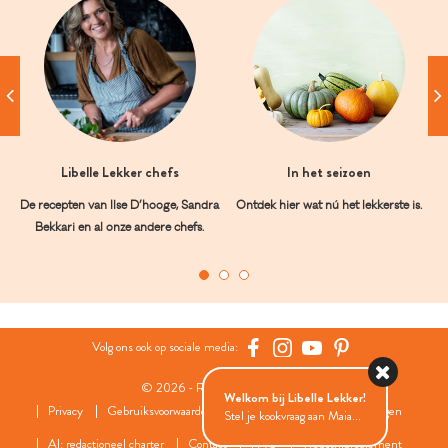
Libelle Lekker chefs
In het seizoen
De recepten van Ilse D’hooge, Sandra
Ontdek hier wat nú het lekkerste is.
Bekkari en al onze andere chefs.
Volg ons ook op sociale media:
© 2026 - Roularta Media Group
Welkom bij Libelle Lekker!
Privacy
Gebruiksvoorwaarden
Cookies
Cookies instellingen
Stel je kookvraag aan Maia...
AI: redactioneel charter
Contact
FAQ
Wedstrijdreglement