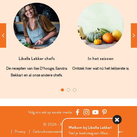
Libelle Lekker chefs
In het seizoen
De recepten van Ilse D’hooge, Sandra
Ontdek hier wat nú het lekkerste is.
Bekkari en al onze andere chefs.
Volg ons ook op sociale media:
© 2026 - Roularta Media Group
Welkom bij Libelle Lekker!
Privacy
Gebruiksvoorwaarden
Cookies
Cookies instellingen
Stel je kookvraag aan Maia...