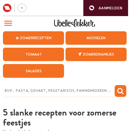
AANMELDEN
BEZOEK ONZE ANDERE WEBSITES
☀️ ZOMERRECEPTEN
MOSSELEN
RECEPTEN
TOMAAT
🍹 ZOMERDRANKJES
WEEKMENU
SALADES
CHAT MET MAIA
INSPIRATIE
MIJN BEWAARDE RECEPTEN
5 slanke recepten voor zomerse
feestjes