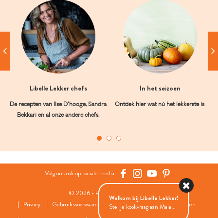
Libelle Lekker chefs
In het seizoen
De recepten van Ilse D’hooge, Sandra
Ontdek hier wat nú het lekkerste is.
Bekkari en al onze andere chefs.
Volg ons ook op sociale media:
© 2026 - Roularta Media Group
Welkom bij Libelle Lekker!
Privacy
Gebruiksvoorwaarden
Cookies
Cookies instellingen
Stel je kookvraag aan Maia...