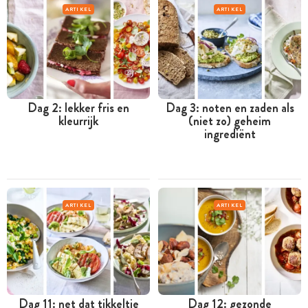
ARTIKEL
ARTIKEL
Dag 2: lekker fris en
Dag 3: noten en zaden als
kleurrijk
(niet zo) geheim
ingrediënt
ARTIKEL
ARTIKEL
Dag 11: net dat tikkeltje
Dag 12: gezonde