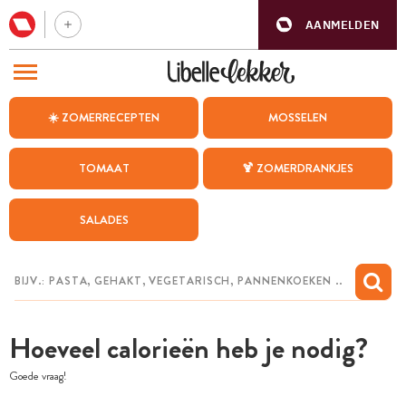
AANMELDEN
BEZOEK ONZE ANDERE WEBSITES
☀️ ZOMERRECEPTEN
MOSSELEN
RECEPTEN
TOMAAT
🍹 ZOMERDRANKJES
WEEKMENU
SALADES
CHAT MET MAIA
INSPIRATIE
MIJN BEWAARDE RECEPTEN
Hoeveel calorieën heb je nodig?
Goede vraag!