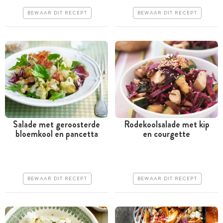
Erg makkelijk
Erg makkelijk
BEWAAR DIT RECEPT
BEWAAR DIT RECEPT
Salade met geroosterde
Rodekoolsalade met kip
bloemkool en pancetta
en courgette
Tussen 30 minuten en 1
Tussen 30 minuten en 1
uur
uur
Goedkoop
Goedkoop
BEWAAR DIT RECEPT
BEWAAR DIT RECEPT
Makkelijk
Makkelijk