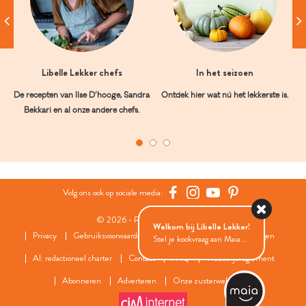
Libelle Lekker chefs
In het seizoen
De recepten van Ilse D’hooge, Sandra
Ontdek hier wat nú het lekkerste is.
Bekkari en al onze andere chefs.
Volg ons ook op sociale media:
© 2026 - Roularta Media Group
Welkom bij Libelle Lekker!
Privacy
Gebruiksvoorwaarden
Cookies
Cookies instellingen
Stel je kookvraag aan Maia...
AI: redactioneel charter
Contact
FAQ
Wedstrijdreglement
Abonneren
Adverteren
Onze zusterwebsites