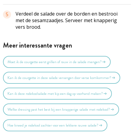
Verdeel de salade over de borden en bestrooi
5
met de
sesamzaadjes
. Serveer met knapperig
vers brood.
Meer interessante vragen
Moet ik de courgette eerst grillen of rauw in de salade mengen?
Kan ik de courgette in deze salade vervangen door verse komkommer?
Kan ik deze rodekoolsalade met kip een dag op voorhand maken?
Welke dressing past het best bij een knapperige salade met rodekool?
Hoe kneed je rodekool zachter voor een lekkere rauwe salade?