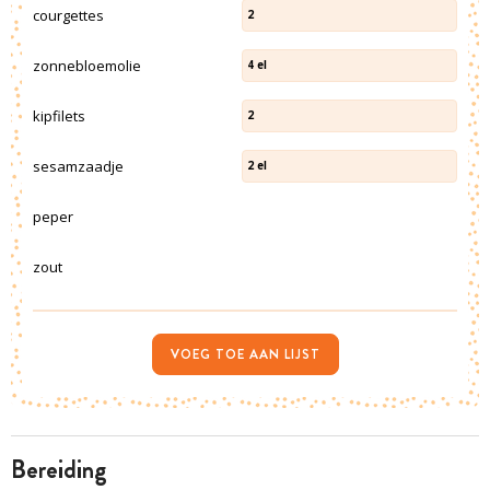
courgettes
2
zonnebloemolie
4
el
kipfilets
2
sesamzaadje
2
el
peper
zout
VOEG TOE AAN LIJST
bereiding