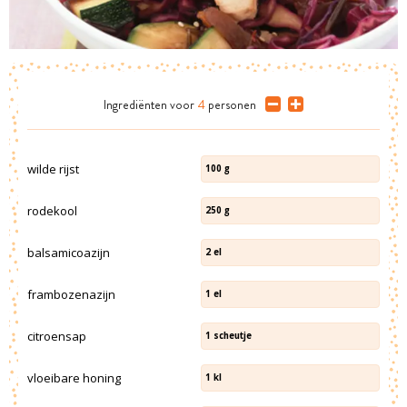
Ingrediënten
voor
4
personen
wilde rijst
100
g
rodekool
250
g
balsamicoazijn
2
el
frambozenazijn
1
el
citroensap
1
scheutje
vloeibare honing
1
kl