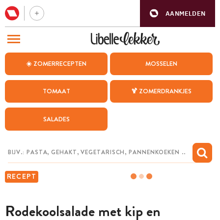
AANMELDEN
BEZOEK ONZE ANDERE WEBSITES
☀️ ZOMERRECEPTEN
MOSSELEN
RECEPTEN
TOMAAT
🍹 ZOMERDRANKJES
WEEKMENU
SALADES
CHAT MET MAIA
INSPIRATIE
MIJN BEWAARDE RECEPTEN
RECEPT
Rodekoolsalade met kip en