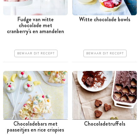
Fudge van witte
Witte chocolade bowls
chocolade met
Meer dan 1 uur
Minder dan 30 minuten
cranberry's en amandelen
Iets duurder
Goedkoop
Makkelijk
Makkelijk
BEWAAR DIT RECEPT
BEWAAR DIT RECEPT
Chocoladebars met
Chocoladetruffels
paaseitjes en rice crispies
Minder dan 30 minuten
Meer dan 1 uur