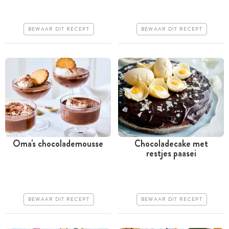
Goedkoop
Goedkoop
Erg makkelijk
Erg makkelijk
BEWAAR DIT RECEPT
BEWAAR DIT RECEPT
Oma's chocolademousse
Chocoladecake met
restjes paasei
Meer dan 1 uur
Meer dan 1 uur
Goedkoop
Goedkoop
Erg makkelijk
Makkelijk
BEWAAR DIT RECEPT
BEWAAR DIT RECEPT