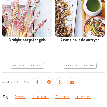
Vrolijke soepstengels
Granola uit de airfryer
Minder dan 30 minuten
Minder dan 30 minuten
Goedkoop
Iets duurder
Erg makkelijk
Erg makkelijk
BEWAAR DIT RECEPT
BEWAAR DIT RECEPT
DEEL DIT ARTIKEL
Tags:
Pasen
chocolade
Dessert
recepten