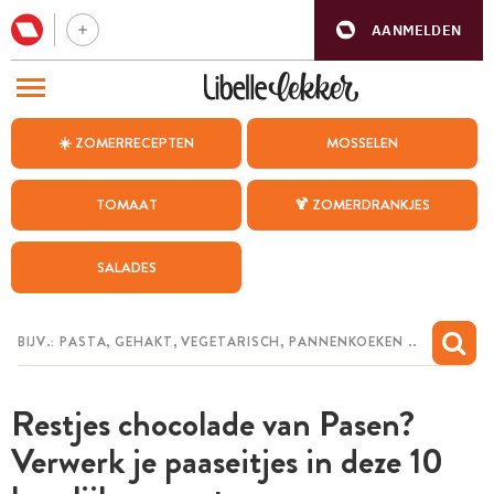
AANMELDEN
BEZOEK ONZE ANDERE WEBSITES
☀️ ZOMERRECEPTEN
MOSSELEN
RECEPTEN
TOMAAT
🍹 ZOMERDRANKJES
WEEKMENU
SALADES
CHAT MET MAIA
INSPIRATIE
MIJN BEWAARDE RECEPTEN
Restjes chocolade van Pasen?
Verwerk je paaseitjes in deze 10