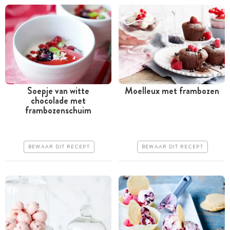
Soepje van witte
Moelleux met frambozen
chocolade met
Tussen 30 minuten en 1
Minder dan 30 minuten
frambozenschuim
uur
Iets duurder
Goedkoop
Makkelijk
BEWAAR DIT RECEPT
BEWAAR DIT RECEPT
Erg makkelijk