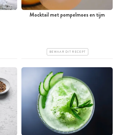
Mocktail met pompelmoes en tijm
Tussen 30 minuten en 1 uur
Iets duurder
Makkelijk
BEWAAR DIT RECEPT