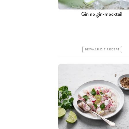
Gin no gin-mocktail
Minder dan 30 minuten
Iets duurder
Erg makkelijk
BEWAAR DIT RECEPT