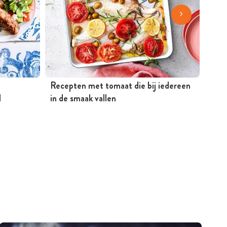
Recepten met tomaat die bij iedereen
Rece
d
in de smaak vallen
gere
en k