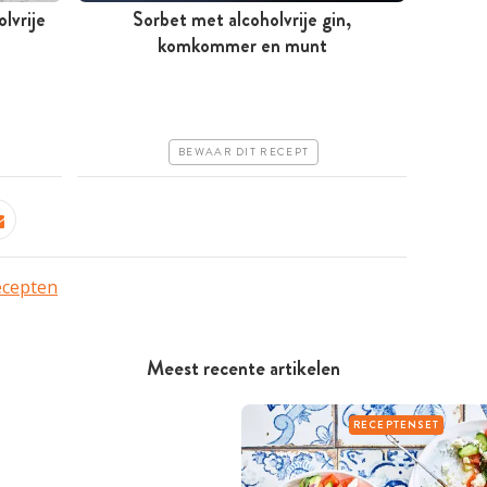
lvrije
Sorbet met alcoholvrije gin,
Meer dan 1 uur
komkommer en munt
Goedkoop
Erg makkelijk
BEWAAR DIT RECEPT
ecepten
Meest recente artikelen
RECEPTENSET