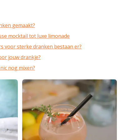
anken gemaakt?
isse mocktail tot luxe limonade
rs voor sterke dranken bestaan er?
voor jouw drankje?
onic nog mixen?