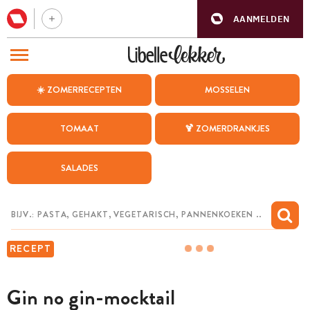
AANMELDEN
BEZOEK ONZE ANDERE WEBSITES
☀️ ZOMERRECEPTEN
MOSSELEN
RECEPTEN
TOMAAT
🍹 ZOMERDRANKJES
WEEKMENU
SALADES
CHAT MET MAIA
INSPIRATIE
MIJN BEWAARDE RECEPTEN
RECEPT
Gin no gin-mocktail