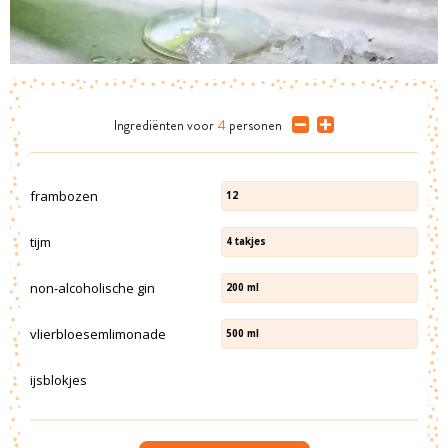
Ingrediënten
voor
4
personen
frambozen
12
tijm
4
takjes
non-alcoholische gin
200
ml
vlierbloesemlimonade
500
ml
ijsblokjes