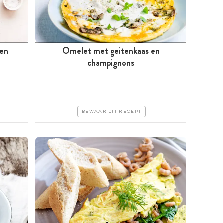
 en
Omelet met geitenkaas en
Minder dan 30 minuten
champignons
Goedkoop
Erg makkelijk
BEWAAR DIT RECEPT