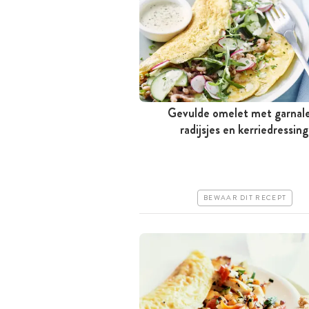
Gevulde omelet met garnal
Minder dan 30 minuten
radijsjes en kerriedressing
Iets duurder
Erg makkelijk
BEWAAR DIT RECEPT