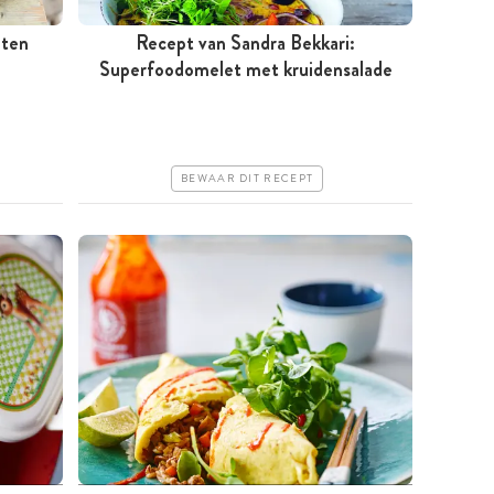
aten
Recept van Sandra Bekkari:
Superfoodomelet met kruidensalade
Minder dan 30 minuten
Iets duurder
Erg makkelijk
BEWAAR DIT RECEPT