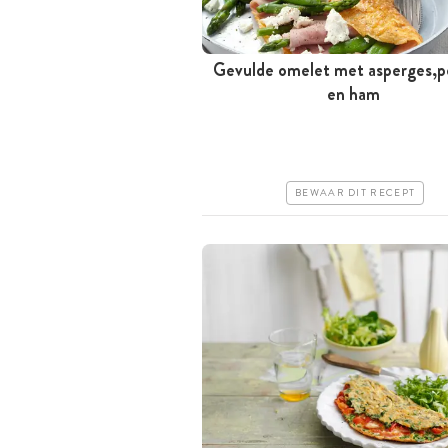
Gevulde omelet met asperges,pe
Minder dan 30 minuten
en ham
Iets duurder
Erg makkelijk
BEWAAR DIT RECEPT