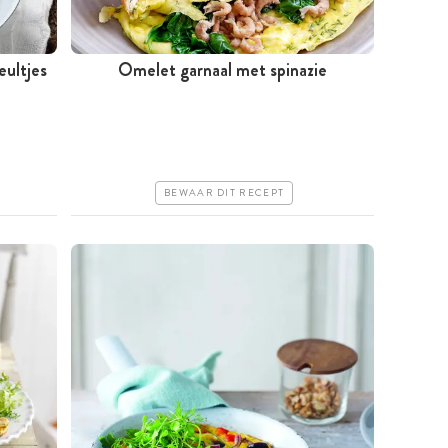
ultjes
Omelet garnaal met spinazie
Minder dan 30 minuten
Goedkoop
Erg makkelijk
BEWAAR DIT RECEPT