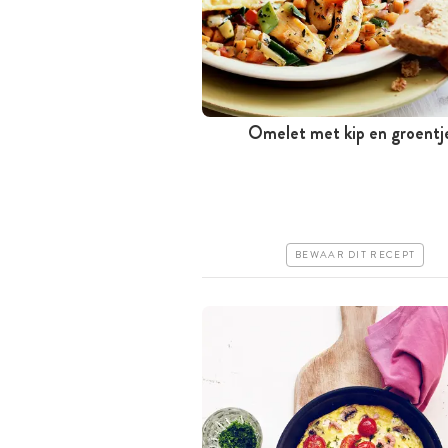
Omelet met kip en groentj
Minder dan 30 minuten
Goedkoop
Erg makkelijk
BEWAAR DIT RECEPT