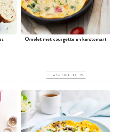
es
Omelet met courgette en kerstomaat
Minder dan 30 minuten
Goedkoop
Erg makkelijk
BEWAAR DIT RECEPT