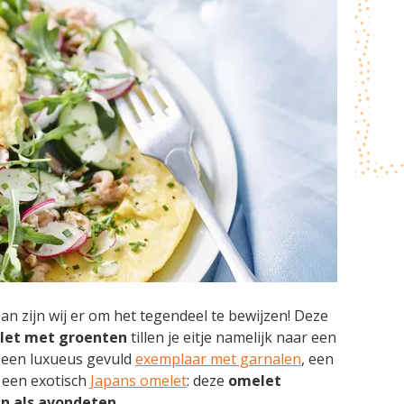
Dan zijn wij er om het tegendeel te bewijzen! Deze
elet met groenten
tillen je eitje namelijk naar een
r een luxueus gevuld
exemplaar met garnalen
, een
 een exotisch
Japans omelet
: deze
omelet
én als avondeten
.