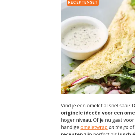
RECEPTENSET
Vind je een omelet al snel saai? 
originele ideeën voor een om
hoger niveau. Of je nu gaat voo
handige
omeletwrap
on the go
of
recepten
zijn perfect als
lunch 