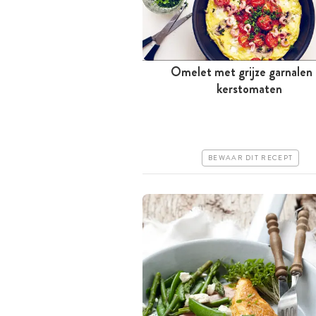
Omelet met grijze garnalen
Minder dan 30 minuten
kerstomaten
Goedkoop
Erg makkelijk
BEWAAR DIT RECEPT