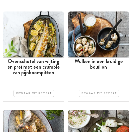
Erg makkelijk
Ovenschotel van wijting
Wulken in een kruidige
en prei met een crumble
bouillon
Tussen 30 minuten en 1
Tussen 30 minuten en 1
van pijnboompitten
uur
uur
Goedkoop
Goedkoop
BEWAAR DIT RECEPT
BEWAAR DIT RECEPT
Erg makkelijk
Erg makkelijk