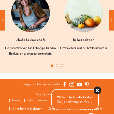
Libelle Lekker chefs
In het seizoen
De recepten van Ilse D’hooge, Sandra
Ontdek hier wat nú het lekkerste is.
Bekkari en al onze andere chefs.
Volg ons ook op sociale media:
© 2026 - Roularta Media Group
Welkom bij Libelle Lekker!
Privacy
Gebruiksvoorwaarden
Cookies
Cookies instellingen
Stel je kookvraag aan Maia...
AI: redactioneel charter
Contact
FAQ
Wedstrijdreglement