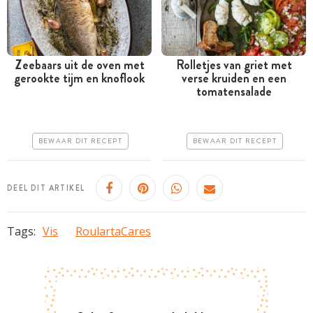
Zeebaars uit de oven met
Rolletjes van griet met
gerookte tijm en knoflook
verse kruiden en een
Tussen 30 minuten en 1
Tussen 30 minuten en 1
tomatensalade
uur
uur
Goedkoop
Goedkoop
BEWAAR DIT RECEPT
BEWAAR DIT RECEPT
Erg makkelijk
Erg makkelijk
DEEL DIT ARTIKEL
Tags:
Vis
RoulartaCares