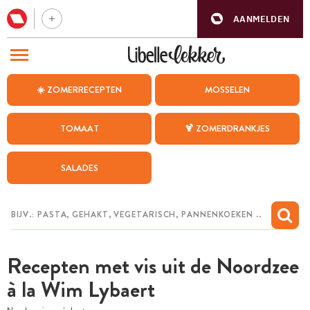
AANMELDEN
BEZOEK ONZE ANDERE WEBSITES
☀️ ZOMERRECEPTEN
MOSSELEN
RECEPTEN
TOMAAT
🍹 ZOMERDRANKJES
WEEKMENU
SALADES
CHAT MET MAIA
INSPIRATIE
MIJN BEWAARDE RECEPTEN
Recepten met vis uit de Noordzee
à la Wim Lybaert