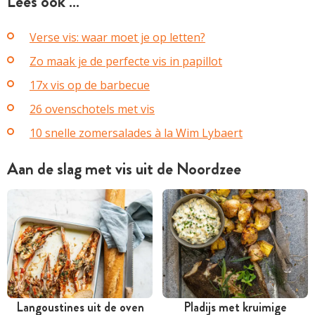
Lees ook …
Verse vis: waar moet je op letten?
Zo maak je de perfecte vis in papillot
17x vis op de barbecue
26 ovenschotels met vis
10 snelle zomersalades à la Wim Lybaert
Aan de slag met vis uit de Noordzee
Langoustines uit de oven
Pladijs met kruimige