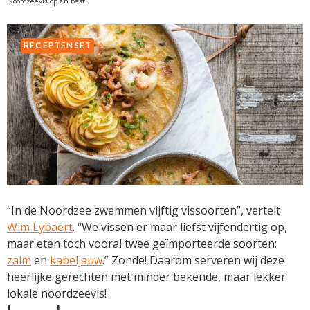
Noordzeevis op z'n best
RECEPTENSET
“In de Noordzee zwemmen vijftig vissoorten”, vertelt
Wim Lybaert
. “We vissen er maar liefst vijfendertig op,
maar eten toch vooral twee geïmporteerde soorten:
zalm
en
kabeljauw
.” Zonde! Daarom serveren wij deze
heerlijke gerechten met minder bekende, maar lekker
lokale noordzeevis!