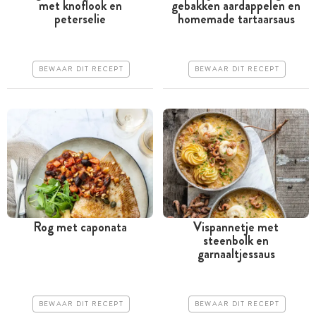
met knoflook en
gebakken aardappelen en
Tussen 30 minuten en 1
Tussen 30 minuten en 1
peterselie
homemade tartaarsaus
uur
uur
Goedkoop
Goedkoop
BEWAAR DIT RECEPT
BEWAAR DIT RECEPT
Erg makkelijk
Erg makkelijk
Rog met caponata
Vispannetje met
steenbolk en
Meer dan 1 uur
Tussen 30 minuten en 1
garnaaltjessaus
uur
Goedkoop
Goedkoop
Erg makkelijk
BEWAAR DIT RECEPT
BEWAAR DIT RECEPT