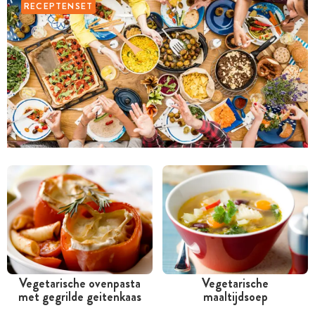
RECEPTENSET
Vegetarische ovenpasta
Vegetarische
met gegrilde geitenkaas
maaltijdsoep
Tussen 30 minuten en 1
Tussen 30 minuten en 1