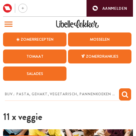
AANMELDEN
BEZOEK ONZE ANDERE WEBSITES
☀️ ZOMERRECEPTEN
MOSSELEN
RECEPTEN
TOMAAT
🍹 ZOMERDRANKJES
WEEKMENU
SALADES
CHAT MET MAIA
INSPIRATIE
MIJN BEWAARDE RECEPTEN
11 x veggie