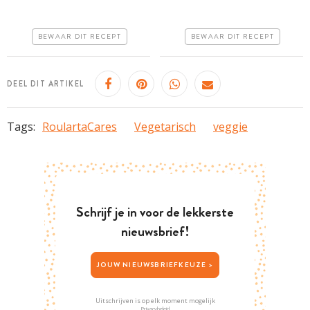
Goedkoop
Goedkoop
Erg makkelijk
BEWAAR DIT RECEPT
BEWAAR DIT RECEPT
Makkelijk
DEEL DIT ARTIKEL
Tags:
RoulartaCares
Vegetarisch
veggie
Schrijf je in voor de lekkerste
nieuwsbrief!
JOUW NIEUWSBRIEFKEUZE >
Uitschrijven is op elk moment mogelijk
Privacybeleid