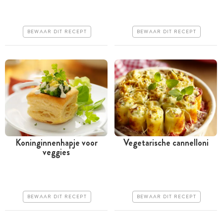
uur
uur
Goedkoop
Goedkoop
BEWAAR DIT RECEPT
BEWAAR DIT RECEPT
Makkelijk
Erg makkelijk
Koninginnenhapje voor
Vegetarische cannelloni
veggies
Tussen 30 minuten en 1
Meer dan 1 uur
uur
Iets duurder
Goedkoop
Makkelijk
BEWAAR DIT RECEPT
BEWAAR DIT RECEPT
Makkelijk