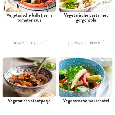
Vegetarische balletjes in
Vegetarische pasta met
tomatensaus
gorgonzola
Meer dan 1 uur
Minder dan 30 minuten
Iets duurder
Iets duurder
Makkelijk
Erg makkelijk
BEWAAR DIT RECEPT
BEWAAR DIT RECEPT
Vegetarisch stoofpotje
Vegetarische wokschotel
Tussen 30 minuten en 1
Minder dan 30 minuten
uur