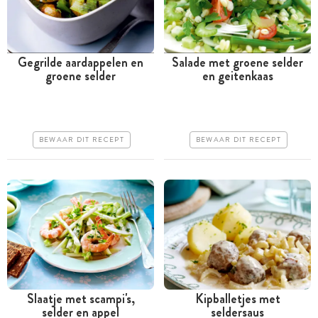
Gegrilde aardappelen en
Salade met groene selder
groene selder
en geitenkaas
Tussen 30 minuten en 1
Minder dan 30 minuten
uur
Goedkoop
Goedkoop
Erg makkelijk
BEWAAR DIT RECEPT
BEWAAR DIT RECEPT
Erg makkelijk
Slaatje met scampi's,
Kipballetjes met
selder en appel
seldersaus
Minder dan 30 minuten
Tussen 30 minuten en 1