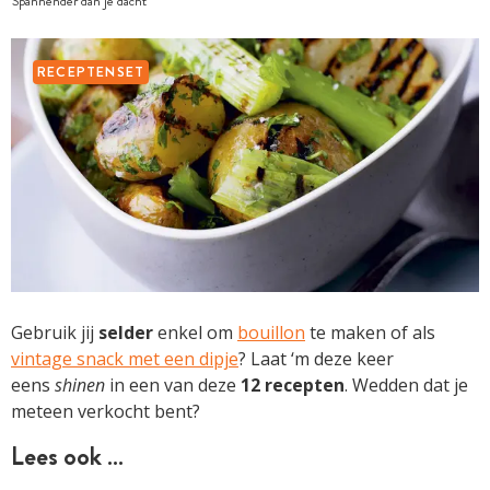
Spannender dan je dacht
RECEPTENSET
Gebruik jij
selder
enkel om
bouillon
te maken of als
vintage snack met een dipje
? Laat ‘m deze keer
eens
shinen
in een van deze
12 recepten
. Wedden dat je
meteen verkocht bent?
Lees ook …