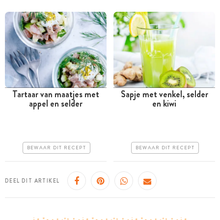
Tartaar van maatjes met
Sapje met venkel, selder
appel en selder
en kiwi
Minder dan 30 minuten
Minder dan 30 minuten
Goedkoop
Goedkoop
Erg makkelijk
Erg makkelijk
BEWAAR DIT RECEPT
BEWAAR DIT RECEPT
DEEL DIT ARTIKEL