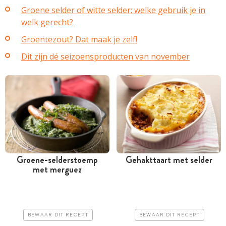
Groene selder of witte selder: welke gebruik je in
welk gerecht?
Groentezout? Dat maak je zelf!
Dit zijn dé seizoensproducten van november
Groene-selderstoemp
Gehakttaart met selder
met merguez
Tussen 30 minuten en 1
Meer dan 1 uur
uur
Goedkoop
Goedkoop
Erg makkelijk
BEWAAR DIT RECEPT
BEWAAR DIT RECEPT
Erg makkelijk