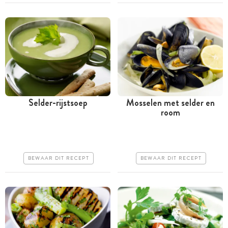
Selder-rijstsoep
Mosselen met selder en
room
Minder dan 30 minuten
Tussen 30 minuten en 1
uur
Goedkoop
Iets duurder
Makkelijk
BEWAAR DIT RECEPT
BEWAAR DIT RECEPT
Makkelijk