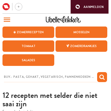
AANMELDEN
BEZOEK ONZE ANDERE WEBSITES
☀️ ZOMERRECEPTEN
MOSSELEN
RECEPTEN
TOMAAT
🍹 ZOMERDRANKJES
WEEKMENU
SALADES
CHAT MET MAIA
INSPIRATIE
MIJN BEWAARDE RECEPTEN
12 recepten met selder die niet
saai zijn