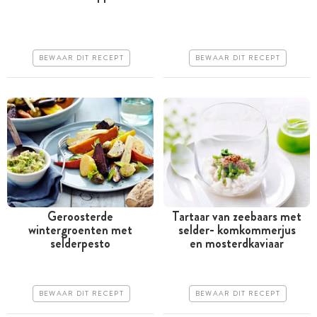
uur
Iets duurder
Iets duurder
Erg makkelijk
BEWAAR DIT RECEPT
BEWAAR DIT RECEPT
Makkelijk
Geroosterde
Tartaar van zeebaars met
wintergroenten met
selder- komkommerjus
Meer dan 1 uur
Tussen 30 minuten en 1
selderpesto
en mosterdkaviaar
uur
Goedkoop
Iets duurder
Erg makkelijk
BEWAAR DIT RECEPT
BEWAAR DIT RECEPT
Makkelijk