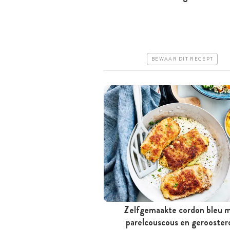
Tussen 30 minuten en 1 uur
Goedkoop
Makkelijk
BEWAAR DIT RECEPT
Zelfgemaakte cordon bleu 
parelcouscous en gerooster
Tussen 30 minuten en 1 uur