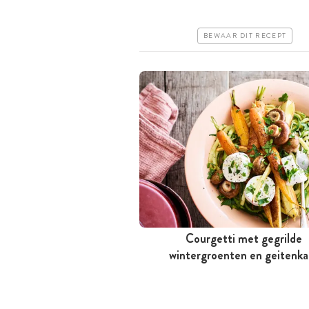
Erg makkelijk
BEWAAR DIT RECEPT
Courgetti met gegrilde
wintergroenten en geitenka
Tussen 30 minuten en 1 uur
Goedkoop