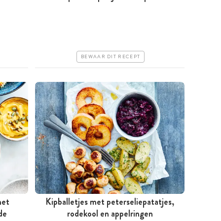
Minder dan 30 minuten
Goedkoop
Erg makkelijk
BEWAAR DIT RECEPT
met
Kipballetjes met peterseliepatatjes,
de
Tussen 30 minuten en 1 uur
rodekool en appelringen