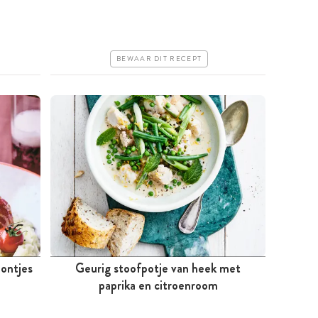
Goedkoop
Erg makkelijk
BEWAAR DIT RECEPT
ontjes
Geurig stoofpotje van heek met
Tussen 30 minuten en 1 uur
paprika en citroenroom
Goedkoop