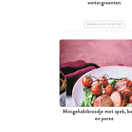
wintergroenten
Goedkoop
Erg makkelijk
BEWAAR DIT RECEPT
Minigehaktbroodje met spek, bo
Tussen 30 minuten en 1 uur
en puree
Goedkoop