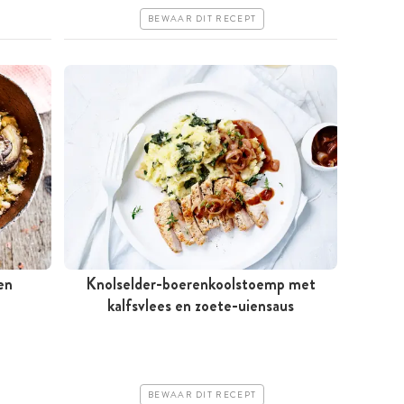
Erg makkelijk
BEWAAR DIT RECEPT
en
Knolselder-boerenkoolstoemp met
kalfsvlees en zoete-uiensaus
Tussen 30 minuten en 1 uur
Iets duurder
Makkelijk
BEWAAR DIT RECEPT