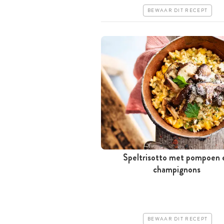
Erg makkelijk
BEWAAR DIT RECEPT
Speltrisotto met pompoen 
Tussen 30 minuten en 1 uur
champignons
Iets duurder
Makkelijk
BEWAAR DIT RECEPT