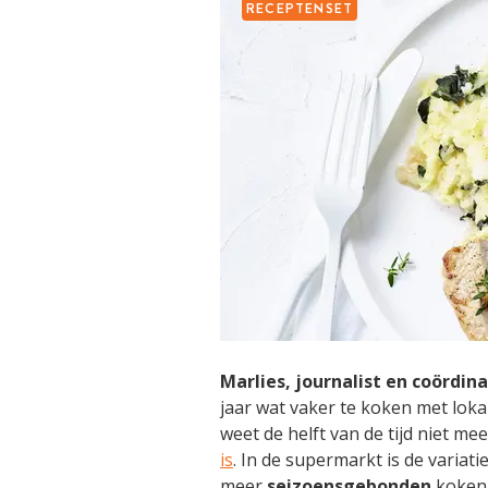
RECEPTENSET
Marlies, journalist en coördin
jaar wat vaker te koken met loka
weet de helft van de tijd niet me
is
. In de supermarkt is de variati
meer
seizoensgebonden
koken,