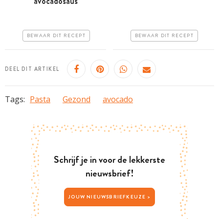
avocadosaus
uur
Goedkoop
Iets duurder
Erg makkelijk
BEWAAR DIT RECEPT
BEWAAR DIT RECEPT
Erg makkelijk
DEEL DIT ARTIKEL
Tags:
Pasta
Gezond
avocado
Schrijf je in voor de lekkerste
nieuwsbrief!
JOUW NIEUWSBRIEFKEUZE >