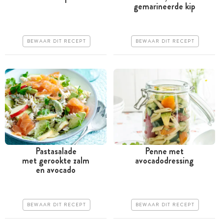
gemarineerde kip
uur
uur
Goedkoop
Iets duurder
BEWAAR DIT RECEPT
BEWAAR DIT RECEPT
Erg makkelijk
Erg makkelijk
Pastasalade
Penne met
met gerookte zalm
avocadodressing
Tussen 30 minuten en 1
Minder dan 30 minuten
en avocado
uur
Goedkoop
Duur
Erg makkelijk
BEWAAR DIT RECEPT
BEWAAR DIT RECEPT
Erg makkelijk