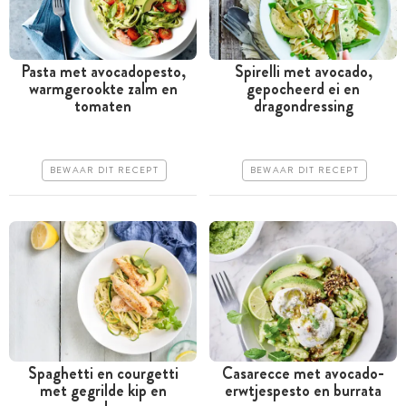
Pasta met avocadopesto,
Spirelli met avocado,
warmgerookte zalm en
gepocheerd ei en
Minder dan 30 minuten
Tussen 30 minuten en 1
tomaten
dragondressing
uur
Iets duurder
Goedkoop
Erg makkelijk
BEWAAR DIT RECEPT
BEWAAR DIT RECEPT
Erg makkelijk
Spaghetti en courgetti
Casarecce met avocado-
met gegrilde kip en
erwtjespesto en burrata
Minder dan 30 minuten
Tussen 30 minuten en 1