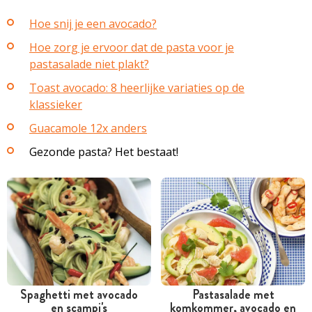
Hoe snij je een avocado?
Hoe zorg je ervoor dat de pasta voor je
pastasalade niet plakt?
Toast avocado: 8 heerlijke variaties op de
klassieker
Guacamole 12x anders
Gezonde pasta? Het bestaat!
Spaghetti met avocado
Pastasalade met
en scampi's
komkommer, avocado en
Tussen 30 minuten en 1
Tussen 30 minuten en 1