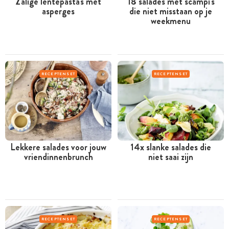
Zalige lentepasta's met
18 salades met scampi's
asperges
die niet misstaan op je
weekmenu
RECEPTENSET
RECEPTENSET
Lekkere salades voor jouw
14x slanke salades die
vriendinnenbrunch
niet saai zijn
RECEPTENSET
RECEPTENSET