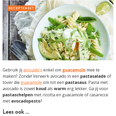
RECEPTENSET
Gebruik jij
avocado’s
enkel om
guacamole
mee te
maken? Zonde! Verwerk avocado in een
pastasalade
of
tover die
guacamole
om tot een
pastasaus
. Pasta met
avocado is zowel
koud
als
warm
erg lekker. Ga jij voor
pastaschelpen
met ricotta en guacamole of casarecce
met
avocadopesto
?
Lees ook …