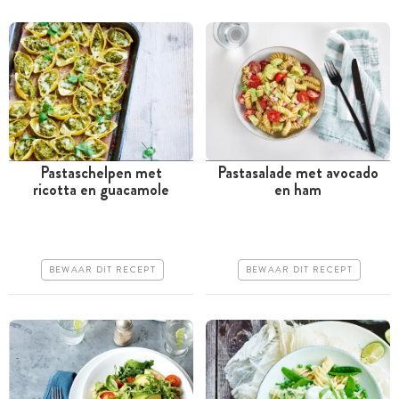
Pastaschelpen met
Pastasalade met avocado
ricotta en guacamole
en ham
Tussen 30 minuten en 1
Minder dan 30 minuten
uur
Goedkoop
Iets duurder
Erg makkelijk
BEWAAR DIT RECEPT
BEWAAR DIT RECEPT
Makkelijk