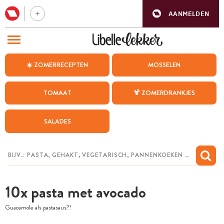
AANMELDEN
BEZOEK ONZE ANDERE WEBSITES
☀️ ZOMERRECEPTEN
MOSSELEN
RECEPTEN
TOMAAT
🍹 ZOMERDRANKJES
WEEKMENU
SALADES
CHAT MET MAIA
INSPIRATIE
MIJN BEWAARDE RECEPTEN
10x pasta met avocado
Guacamole als pastasaus?!