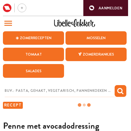
AANMELDEN
BEZOEK ONZE ANDERE WEBSITES
☀️ ZOMERRECEPTEN
MOSSELEN
RECEPTEN
TOMAAT
🍹 ZOMERDRANKJES
WEEKMENU
SALADES
CHAT MET MAIA
INSPIRATIE
MIJN BEWAARDE RECEPTEN
RECEPT
Penne met avocadodressing