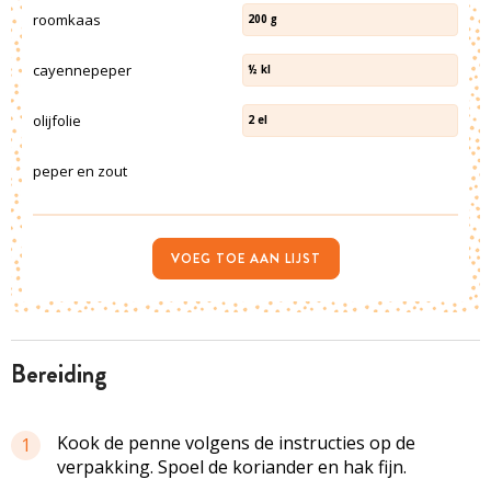
roomkaas
200
g
cayennepeper
½
kl
olijfolie
2
el
peper en zout
VOEG TOE AAN LIJST
bereiding
Kook de penne volgens de instructies op de
1
verpakking. Spoel de koriander en hak fijn.