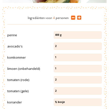
Ingrediënten
voor
4
personen
penne
400
g
avocado's
2
komkommer
1
limoen (onbehandeld)
1
tomaten (rode)
2
tomaten (gele)
2
koriander
½
bosje