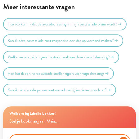
Meer interessante vragen
Hoe voorkom ik dat de avocadodressing in mijn pastasalade bruin wordt?
Kan ik deze pastasalade met mayonaise een dag op voorhand maken?
Welke verse kruiden geven extra smaak aan deze avocadodressing?
Hoe laat ik een harde avocado sneller rijpen voor mijn dressing?
Kan ik deze koude penne met avocado veilig invriezen voor later?
Welkom bij Libelle Lekker!
Stel je kookvraag aan Maia...