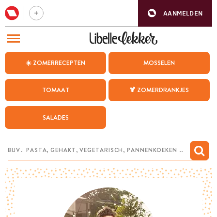
AANMELDEN
BEZOEK ONZE ANDERE WEBSITES
☀️ ZOMERRECEPTEN
MOSSELEN
RECEPTEN
TOMAAT
🍹 ZOMERDRANKJES
WEEKMENU
SALADES
CHAT MET MAIA
INSPIRATIE
MIJN BEWAARDE RECEPTEN