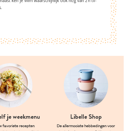
rnaast ken je Wim waarschijnlijk ook nog van z'n tv-
s.
elf je weekmenu
Libelle Shop
w favoriete recepten
De allermooiste hebbedingen voor