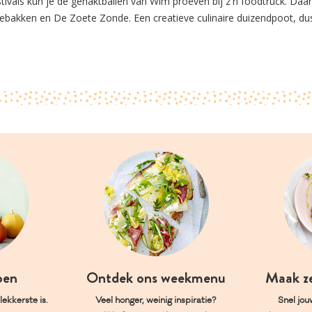
estivals kun je de gehaktballen van Wim proeven bij z'n foodtruck. Daa
akken en De Zoete Zonde. Een creatieve culinaire duizendpoot, du
oen
Ontdek ons weekmenu
Maak z
ekkerste is.
Veel honger, weinig inspiratie?
Snel jou