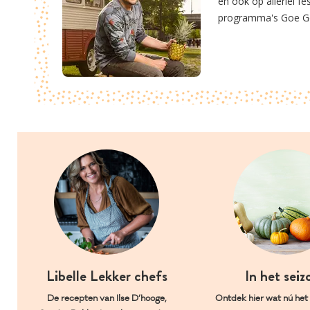
en ook op allerlei f
programma's Goe Geb
Libelle Lekker chefs
In het seiz
De recepten van Ilse D’hooge,
Ontdek hier wat nú het l