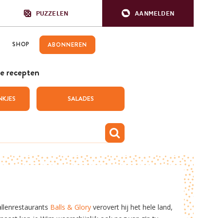
PUZZELEN
AANMELDEN
SHOP
ABONNEREN
e recepten
NKJES
SALADES
allenrestaurants
Balls & Glory
verovert hij het hele land,