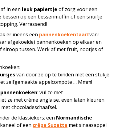
 af in een
leuk papiertje
of zorg voor een
se bessen op een bessenmuffin of een snuifje
etopping. Verrassend!
ak er ineens een
pannenkoekentaart
van!
maar afgekoelde) pannenkoeken op elkaar en
f siroop tussen. Werk af met fruit, nootjes of
enkoeken:
ursjes
van door ze op te binden met een stukje
 met zelfgemaakte appelcompote … Mmm!
 pannenkoeken
: vul ze met
t ze met crème anglaise, even laten kleuren
n met chocoladeschaafsel.
nder de klassiekers: een
Normandische
kaneel of een
crêpe Suzette
met sinaasappel