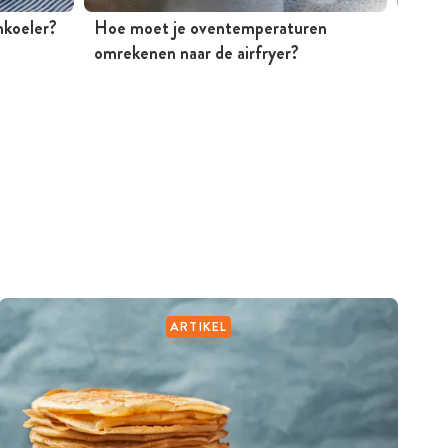
jnkoeler?
Hoe moet je oventemperaturen
Mosse
omrekenen naar de airfryer?
Peter
ARTIKEL