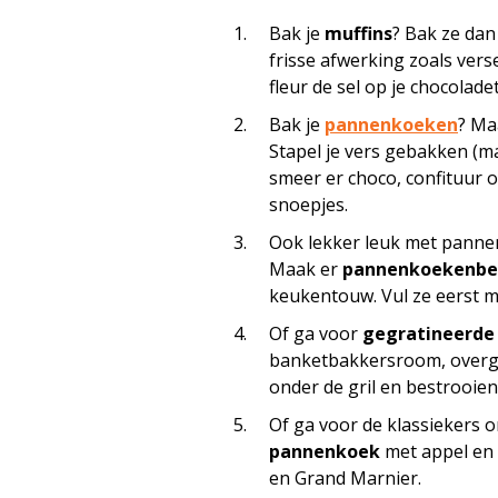
Bak je
muffins
? Bak ze dan
frisse afwerking zoals ver
fleur de sel op je chocolad
Bak je
pannenkoeken
? Ma
Stapel je vers gebakken (
smeer er choco, confituur o
snoepjes.
Ook lekker leuk met pann
Maak er
pannenkoekenbe
keukentouw. Vul ze eerst
Of ga voor
gegratineerde
banketbakkersroom, overgie
onder de gril en bestrooie
Of ga voor de klassiekers o
pannenkoek
met appel en 
en Grand Marnier.