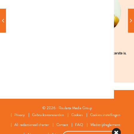
Libelle Lekker chefs
In het seizoen
De recepten van Ilse D’hooge, Sandra
Ontdek hier wat nú het lekkerste is.
Bekkari en al onze andere chefs.
Volg ons ook op sociale media:
© 2026 - Roularta Media Group
Privacy
Gebruiksvoorwaarden
Cookies
Cookies instellingen
AI: redactioneel charter
Contact
FAQ
Wedstrijdreglement