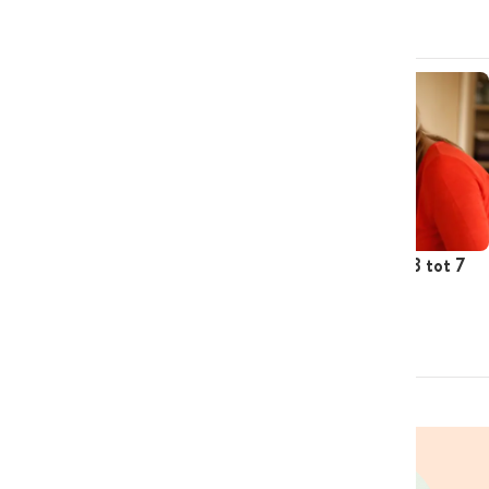
ARTIKEL
ARTIKEL
Ilse Kookt: week 17 tot 21
Ilse Kookt: week 3 tot 7
februari
februari