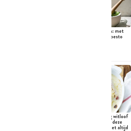
Wat past er het best bij
Zelf pesto maken: met
bloemkool? 15 heerlijke
deze tips lukt je pesto
combinaties
altijd
ARTIKEL
ARTIKEL
Al jullie vragen over witloof
Nooit meer waterig witloof
bereiden beantwoord
uit de oven: met deze
simpele trucs lukt het altijd