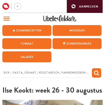
AANMELDEN
BEZOEK ONZE ANDERE WEBSITES
☀️ ZOMERRECEPTEN
MOSSELEN
RECEPTEN
TOMAAT
🍹 ZOMERDRANKJES
WEEKMENU
SALADES
CHAT MET MAIA
INSPIRATIE
MIJN BEWAARDE RECEPTEN
Ilse Kookt: week 26 - 30 augustus