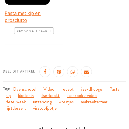
Pasta met kip en
prosciutto
BEWAAR DIT RECEPT
DEEL DIT ARTIKEL
Ovenschotel
Video
recept
ilse-dhooge
Pasta
Tags:
kip
libelle-tv
ilse-kookt
ilse-kookt-video
deze-week
uitzending
worstjes
makreeltartaar
rijstdessert
visstoofpotje