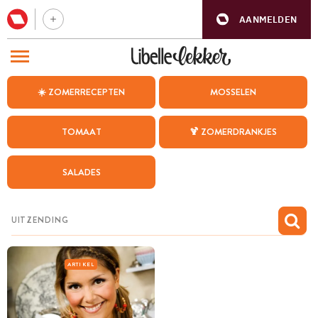
AANMELDEN
BEZOEK ONZE ANDERE WEBSITES
☀️ ZOMERRECEPTEN
MOSSELEN
RECEPTEN
TOMAAT
🍹 ZOMERDRANKJES
WEEKMENU
SALADES
CHAT MET MAIA
INSPIRATIE
MIJN BEWAARDE RECEPTEN
ARTIKEL