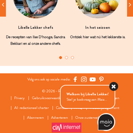
Libelle Lekker chefs
In het seizoen
De recepten van Ilse D’hooge, Sandra
Ontdek hier wat nú het lekkerste is.
Bekkari en al onze andere chefs.
Volg ons ook op sociale media:
© 2026 - Roularta Media Group
Welkom bij Libelle Lekker!
Privacy
Gebruiksvoorwaarden
Cookies
Cookies instellingen
Stel je kookvraag aan Maia...
AI: redactioneel charter
Contact
FAQ
Wedstrijdreglement
Abonneren
Adverteren
Onze zusterwebsites