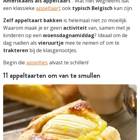
Amerikaans als appeltaart
“. Wat niet wegneemt dat
een klassieke
appeltaart
ook
typisch Belgisch
kan zijn.
Zelf appeltaart bakken
is helemaal niet zo moeilijk.
Waarom maak je er geen
activiteit
van, samen met je
kinderen op een
woensdagnamiddag
? Ideaal om de
dag nadien als
vieruurtje
mee te nemen of om te
trakteren
bij de klasgenootjes.
Begin die
appeltjes
alvast te schillen!
11 appeltaarten om van te smullen