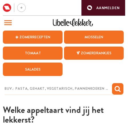
AANMELDEN
BEZOEK ONZE ANDERE WEBSITES
☀️ ZOMERRECEPTEN
MOSSELEN
RECEPTEN
TOMAAT
🍹 ZOMERDRANKJES
WEEKMENU
SALADES
CHAT MET MAIA
INSPIRATIE
MIJN BEWAARDE RECEPTEN
Welke appeltaart vind jij het
lekkerst?