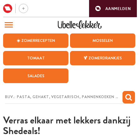
AANMELDEN
BEZOEK ONZE ANDERE WEBSITES
☀️ ZOMERRECEPTEN
MOSSELEN
RECEPTEN
TOMAAT
🍹 ZOMERDRANKJES
WEEKMENU
SALADES
CHAT MET MAIA
INSPIRATIE
MIJN BEWAARDE RECEPTEN
Verras elkaar met lekkers dankzij
Shedeals!