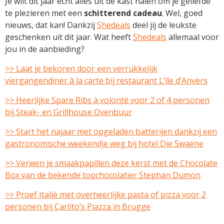
Je wilt dit jaar écht alles uit de kast halen om je geliefde
te plezieren met een
schitterend cadeau
. Wel, goed
nieuws, dat kan! Dankzij
Shedeals
deel jij de leukste
geschenken uit dit jaar. Wat heeft
Shedeals
allemaal voor
jou in de aanbieding?
>> Laat je bekoren door een verrukkelijk
viergangendiner à la carte bij restaurant L’île d’Anvers
>> Heerlijke Spare Ribs à volonté voor 2 of 4 personen
bij Steak- en Grillhouse Ovenbuur
>> Start het najaar met opgeladen batterijen dankzij een
gastronomische weekendje weg bij hotel Die Swaene
>> Verwen je smaakpapillen deze kerst met de Chocolate
Box van de bekende topchocolatier Stephan Dumon
>> Proef Italië met overheerlijke pasta of pizza voor 2
personen bij Carlito’s Piazza in Brugge