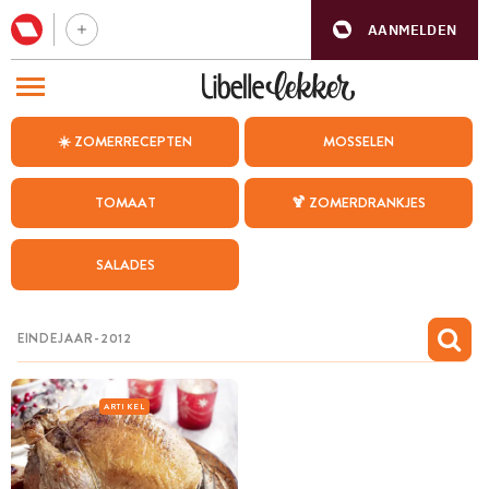
AANMELDEN
BEZOEK ONZE ANDERE WEBSITES
☀️ ZOMERRECEPTEN
MOSSELEN
RECEPTEN
TOMAAT
🍹 ZOMERDRANKJES
WEEKMENU
SALADES
CHAT MET MAIA
INSPIRATIE
MIJN BEWAARDE RECEPTEN
ARTIKEL