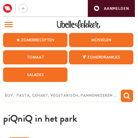
AANMELDEN
BEZOEK ONZE ANDERE WEBSITES
☀️ ZOMERRECEPTEN
MOSSELEN
RECEPTEN
TOMAAT
🍹 ZOMERDRANKJES
WEEKMENU
SALADES
CHAT MET MAIA
INSPIRATIE
MIJN BEWAARDE RECEPTEN
piQniQ in het park