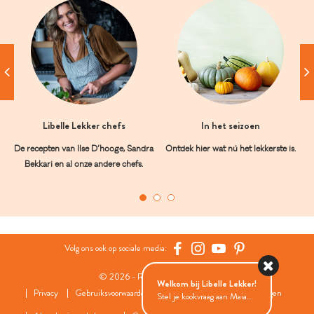
Libelle Lekker chefs
In het seizoen
De recepten van Ilse D’hooge, Sandra
Ontdek hier wat nú het lekkerste is.
Bekkari en al onze andere chefs.
Volg ons ook op sociale media:
© 2026 - Roularta Media Group
Welkom bij Libelle Lekker!
Privacy
Gebruiksvoorwaarden
Cookies
Cookies instellingen
Stel je kookvraag aan Maia...