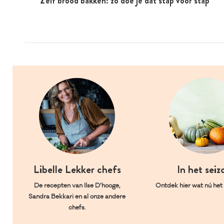
Zelf brood bakken: zo doe je dat stap voor stap
Libelle Lekker chefs
In het seiz
De recepten van Ilse D’hooge,
Ontdek hier wat nú het l
Sandra Bekkari en al onze andere
chefs.