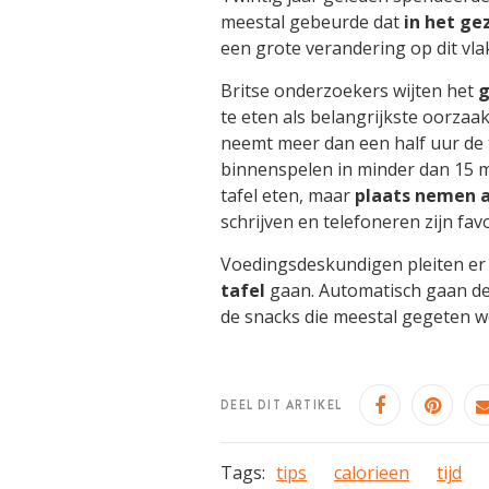
meestal gebeurde dat
in het ge
een grote verandering op dit vla
Britse onderzoekers wijten het
g
te eten als belangrijkste oorzaa
neemt meer dan een half uur de ti
binnenspelen in minder dan 15 mi
tafel eten, maar
plaats nemen a
schrijven en telefoneren zijn fav
Voedingsdeskundigen pleiten er
tafel
gaan. Automatisch gaan de
de snacks die meestal gegeten wo
DEEL DIT ARTIKEL
Tags:
tips
calorieen
tijd