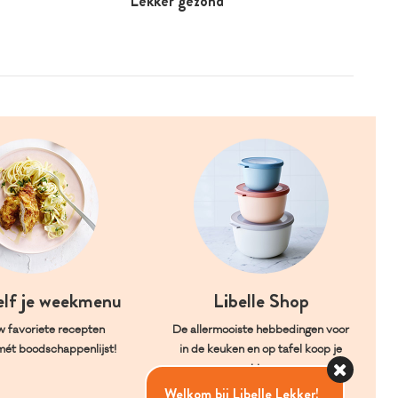
Lekker gezond
elf je weekmenu
Libelle Shop
w favoriete recepten
De allermooiste hebbedingen voor
mét boodschappenlijst!
in de keuken en op tafel koop je
hier.
Welkom bij Libelle Lekker!