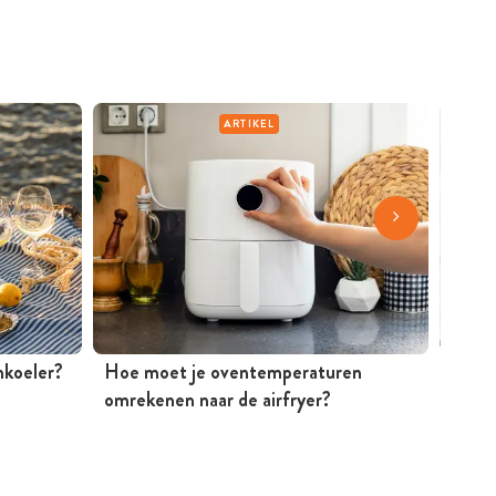
ARTIKEL
jnkoeler?
Hoe moet je oventemperaturen
Mosse
omrekenen naar de airfryer?
Peter