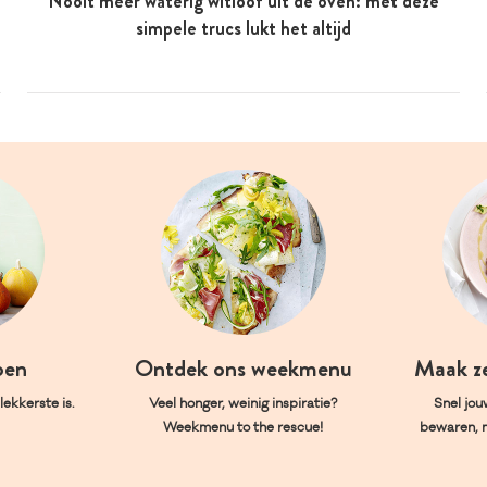
Nooit meer waterig witloof uit de oven: met deze
simpele trucs lukt het altijd
oen
Ontdek ons weekmenu
Maak z
ekkerste is.
Veel honger, weinig inspiratie?
Snel jou
Weekmenu to the rescue!
bewaren, 