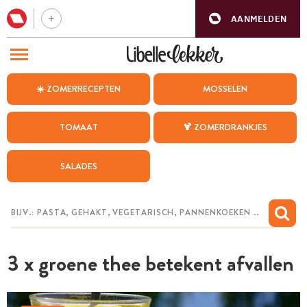
AANMELDEN
BEZOEK ONZE ANDERE WEBSITES
☀️ ZOMERRECEPTEN
MOSSELEN
RECEPTEN
TOMAAT
🍹 ZOMERDRANKJES
WEEKMENU
SALADES
CHAT MET MAIA
INSPIRATIE
MIJN BEWAARDE RECEPTEN
3 x groene thee betekent afvallen