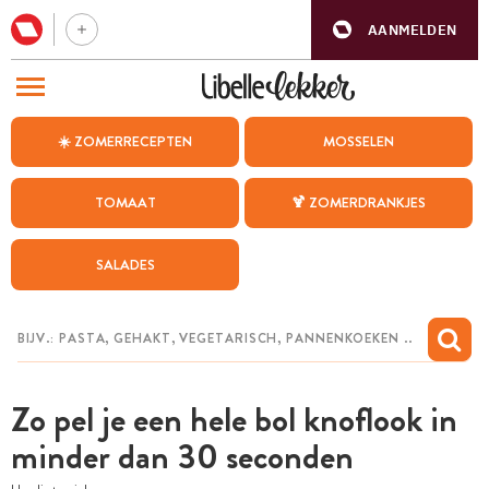
AANMELDEN
BEZOEK ONZE ANDERE WEBSITES
☀️ ZOMERRECEPTEN
MOSSELEN
RECEPTEN
TOMAAT
🍹 ZOMERDRANKJES
WEEKMENU
SALADES
CHAT MET MAIA
INSPIRATIE
MIJN BEWAARDE RECEPTEN
Zo pel je een hele bol knoflook in
minder dan 30 seconden